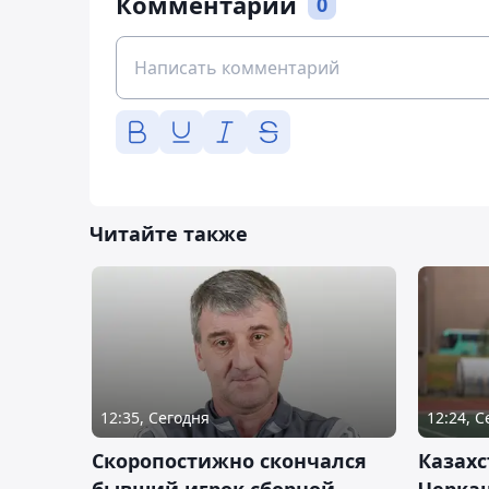
Комментарии
0
Читайте также
12:35, Сегодня
12:24, 
Скоропостижно скончался
Казахс
бывший игрок сборной
Черка