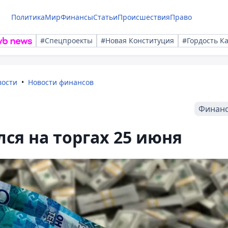
Политика
Мир
Финансы
Статьи
Происшествия
Право
#Спецпроекты
#Новая Конституция
#Гордость К
вости
Новости финансов
Финан
ся на торгах 25 июня