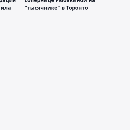
нила
"тысячнике" в Торонто