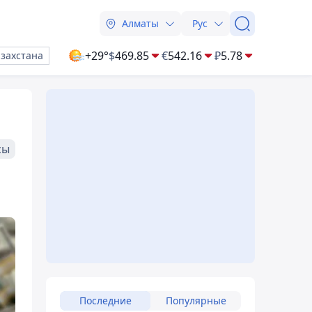
Алматы
Рус
+29°
$
469.85
€
542.16
₽
5.78
азахстана
сы
Последние
Популярные