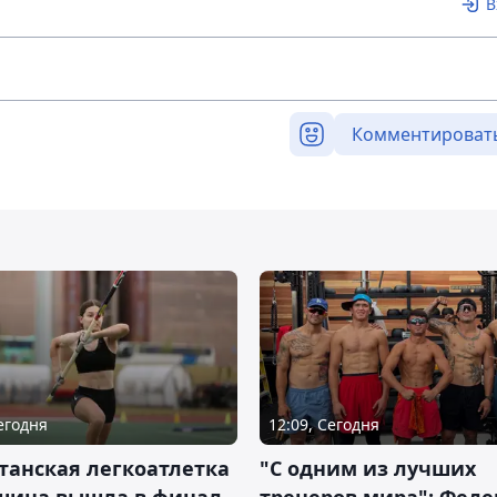
В
Комментироват
Сегодня
12:09, Сегодня
танская легкоатлетка
"С одним из лучших
шина вышла в финал
тренеров мира": Фед