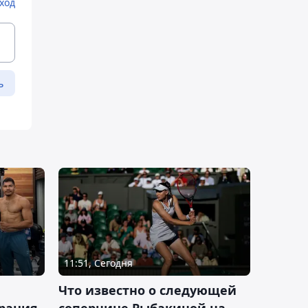
ход
ь
11:51, Сегодня
Что известно о следующей
ерация
сопернице Рыбакиной на