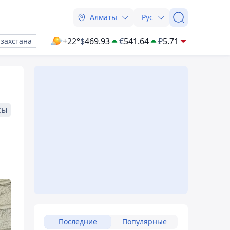
Алматы
Рус
+22°
$
469.93
€
541.64
₽
5.71
азахстана
сы
Последние
Популярные