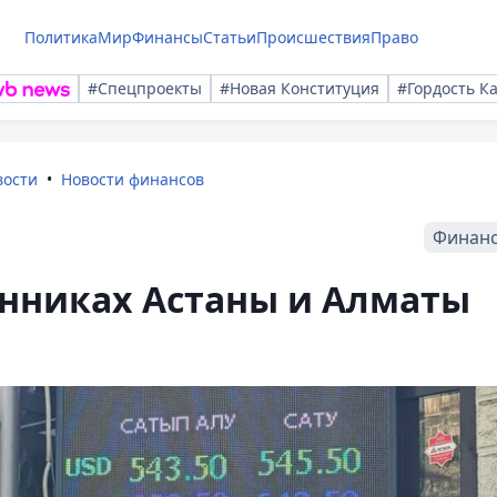
Политика
Мир
Финансы
Статьи
Происшествия
Право
#Спецпроекты
#Новая Конституция
#Гордость К
вости
Новости финансов
Финан
енниках Астаны и Алматы