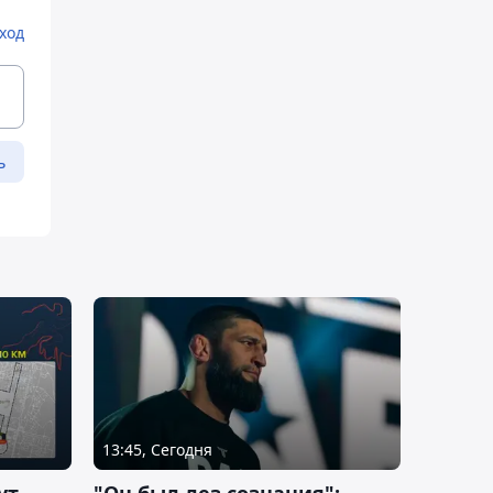
ход
ь
13:45, Сегодня
ут
"Он был лез сознания":