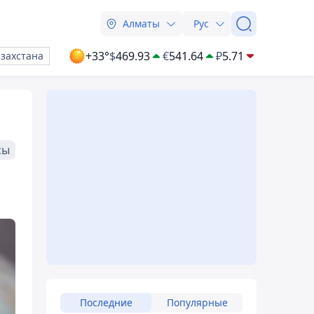
Алматы
Рус
+33°
$
469.93
€
541.64
₽
5.71
азахстана
сы
Последние
Популярные