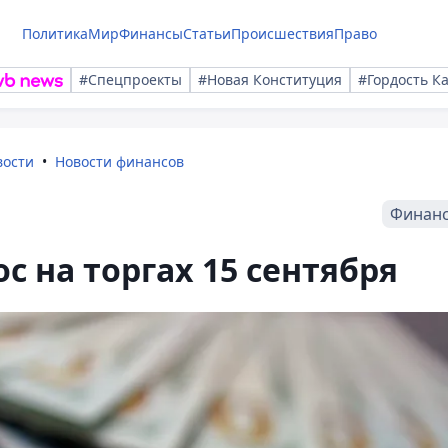
Политика
Мир
Финансы
Статьи
Происшествия
Право
#Спецпроекты
#Новая Конституция
#Гордость К
вости
Новости финансов
Финан
с на торгах 15 сентября