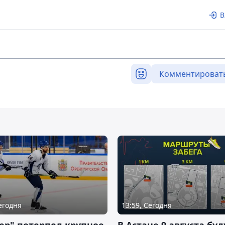
В
Комментироват
Сегодня
13:59, Сегодня
ер" потерпел крупное
В Астане 9 августа буд