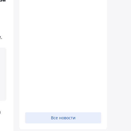
м
.
в
Все новости