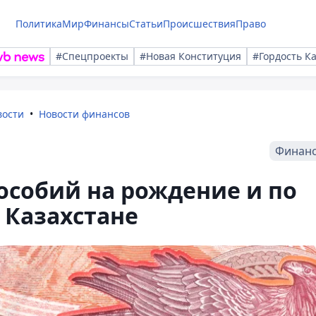
Политика
Мир
Финансы
Статьи
Происшествия
Право
#Спецпроекты
#Новая Конституция
#Гордость К
вости
Новости финансов
Финан
особий на рождение и по
 Казахстане