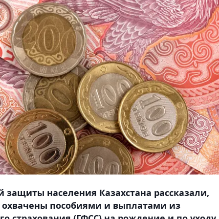
й защиты населения Казахстана рассказали,
да охвачены пособиями и выплатами из
о страхования (ГФСС) на рождение и по уходу 