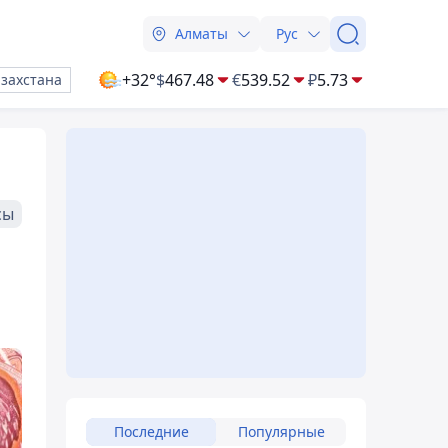
Алматы
Рус
+32°
$
467.48
€
539.52
₽
5.73
азахстана
сы
Последние
Популярные