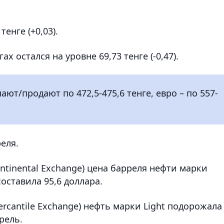
енге (+0,03).
х остался на уровне 69,73 тенге (-0,47).
ют/продают по 472,5-475,6 тенге, евро – по 557-
еля.
ontinental Exchange) цена барреля нефти марки
составила 95,6 доллара.
cantile Exchange) нефть марки Light подорожала
рель.