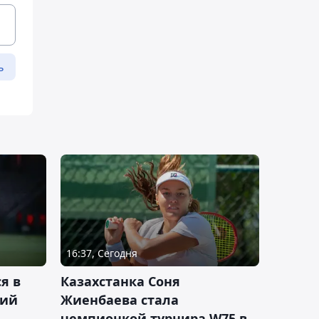
ь
16:37, Сегодня
я в
Казахстанка Соня
кий
Жиенбаева стала
чемпионкой турнира W75 в