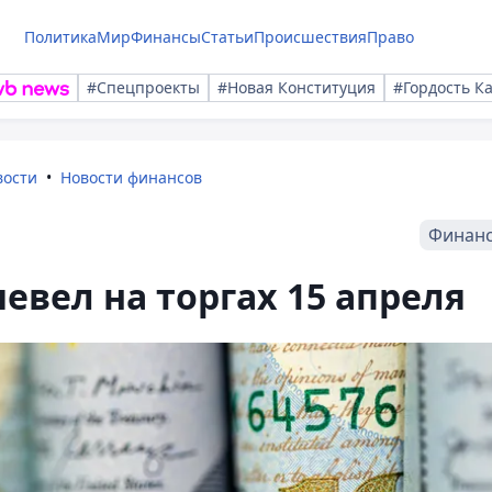
Политика
Мир
Финансы
Статьи
Происшествия
Право
#Спецпроекты
#Новая Конституция
#Гордость К
вости
Новости финансов
Финан
евел на торгах 15 апреля