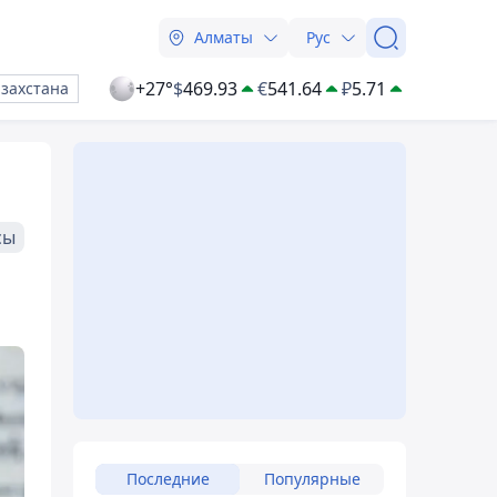
Алматы
Рус
+27°
$
469.93
€
541.64
₽
5.71
азахстана
сы
Последние
Популярные