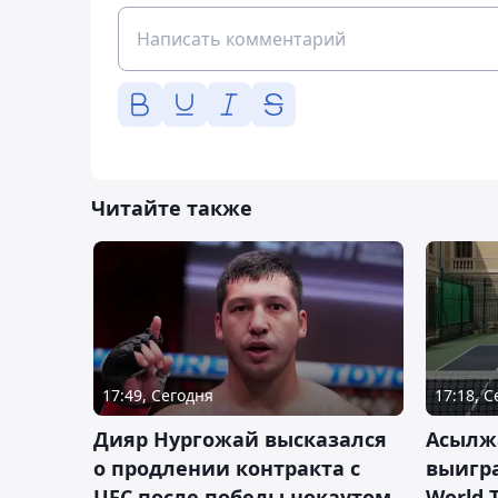
Читайте также
17:49, Сегодня
17:18, 
Дияр Нургожай высказался
Асылж
о продлении контракта с
выигр
UFC после победы нокаутом
World 