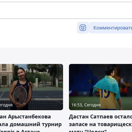
Комментироват
Сегодня
16:53, Сегодня
ан Арыстанбекова
Дастан Сатпаев осталс
ала домашний турнир
запасе на товарищес
Tennis в Астане
матч "Челси"