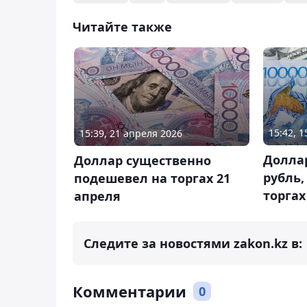
Читайте также
15:42, 
15:39, 21 апреля 2026
Долла
Доллар существенно
рубль,
подешевел на торгах 21
торгах
апреля
Следите за новостями zakon.kz в:
Комментарии
0