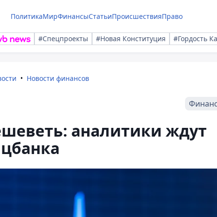
Политика
Мир
Финансы
Статьи
Происшествия
Право
#Спецпроекты
#Новая Конституция
#Гордость К
вости
Новости финансов
Финан
ешеветь: аналитики ждут
ацбанка