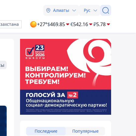
Алматы
Рус
+27°
$
469.85
€
542.16
₽
5.78
азахстана
сы
Последние
Популярные