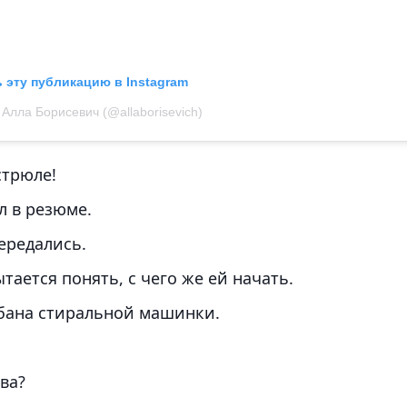
 эту публикацию в Instagram
Алла Борисевич (@allaborisevich)
стрюле!
л в резюме.
ередались.
тается понять, с чего же ей начать.
бана стиральной машинки.
ва?