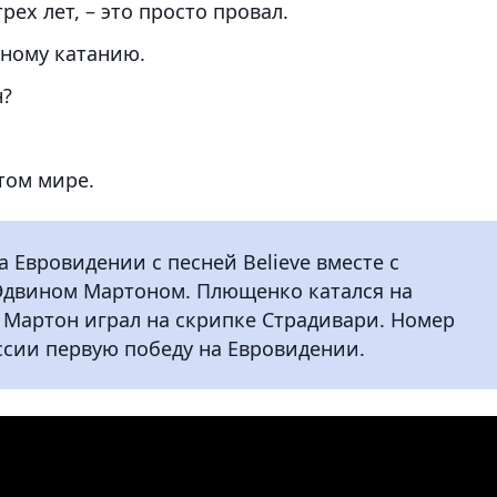
рех лет, – это просто провал.
рному катанию.
н?
этом мире.
а Евровидении с песней Believe вместе с
Эдвином Мартоном. Плющенко катался на
а Мартон играл на скрипке Страдивари. Номер
ссии первую победу на Евровидении.