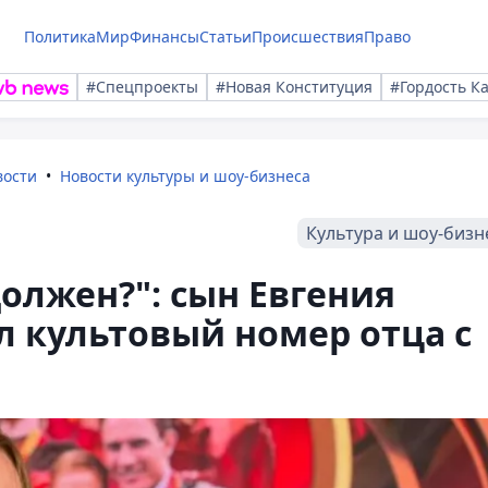
Политика
Мир
Финансы
Статьи
Происшествия
Право
#Спецпроекты
#Новая Конституция
#Гордость К
вости
Новости культуры и шоу-бизнеса
Культура и шоу-бизн
должен?": сын Евгения
 культовый номер отца с