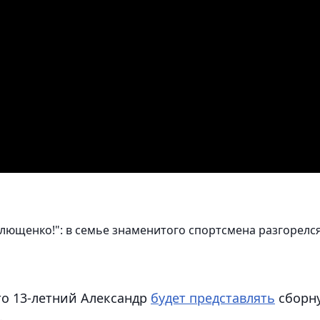
лющенко!": в семье знаменитого спортсмена разгорелс
то 13-летний Александр
будет представлять
сборн
.