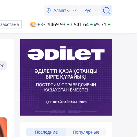
Алматы
Рус
+33°
$
469.93
€
541.64
₽
5.71
азахстана
ес
Последние
Популярные