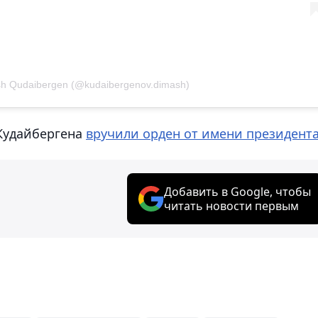
h Qudaibergen (@kudaibergenov.dimash)
 Кудайбергена
вручили орден от имени президент
Добавить в Google, чтобы
читать новости первым