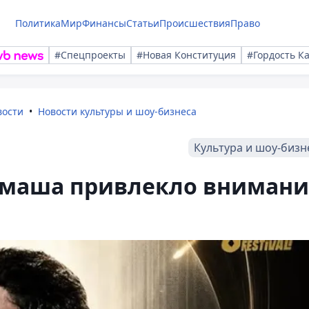
Политика
Мир
Финансы
Статьи
Происшествия
Право
#Спецпроекты
#Новая Конституция
#Гордость К
вости
Новости культуры и шоу-бизнеса
Культура и шоу-бизн
имаша привлекло внимани