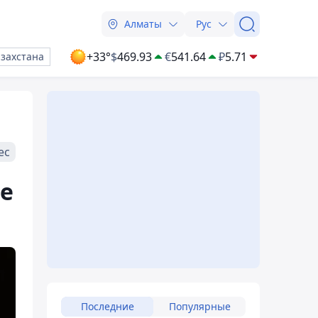
Алматы
Рус
+33°
$
469.93
€
541.64
₽
5.71
азахстана
ес
е
Последние
Популярные