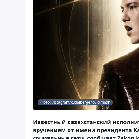
Фото: Instagram/kudaibergenov.dimash
Известный казахстанский исполни
вручением от имени президента Ка
социальные сети, сообщает Zakon.k