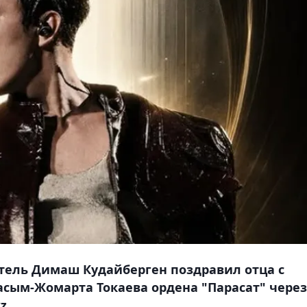
тель Димаш Кудайберген поздравил отца с
сым-Жомарта Токаева ордена "Парасат" через
z.