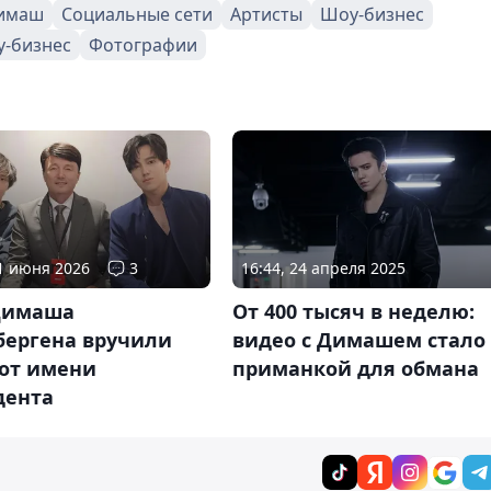
Димаш
Социальные сети
Артисты
Шоу-бизнес
у-бизнес
Фотографии
01 июня 2026
3
16:44, 24 апреля 2025
Димаша
От 400 тысяч в неделю:
бергена вручили
видео с Димашем стало
 от имени
приманкой для обмана
дента