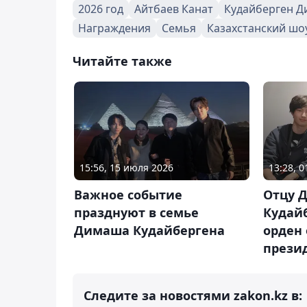
2026 год
Айтбаев Канат
Кудайберген 
Награждения
Семья
Казахстанский шо
Читайте также
15:56, 15 июля 2026
13:28, 
Важное событие
Отцу 
празднуют в семье
Кудай
Димаша Кудайбергена
орден
прези
Следите за новостями zakon.kz в: