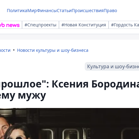
Политика
Мир
Финансы
Статьи
Происшествия
Право
#Спецпроекты
#Новая Конституция
#Гордость К
вости
Новости культуры и шоу-бизнеса
Культура и шоу-бизн
рошлое": Ксения Бородин
ему мужу