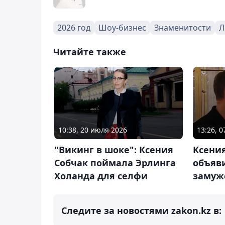
2026 год
Шоу-бизнес
Знаменитости
Л
Читайте также
10:38, 20 июля 2026
13:26, 
"Викинг в шоке": Ксения
Ксени
Собчак поймала Эрлинга
объяв
Холанда для селфи
замуж
Следите за новостями zakon.kz в: