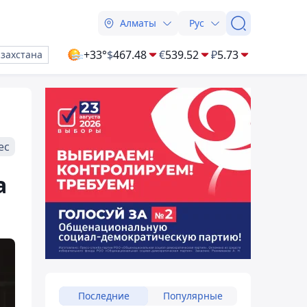
Алматы
Рус
+33°
$
467.48
€
539.52
₽
5.73
азахстана
ес
а
Последние
Популярные