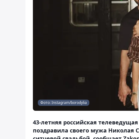
Фото: Instagram/borodylia
43-летняя российская телеведущая
поздравила своего мужа Николая С
ситцевой свадьбой, сообщает Zakon