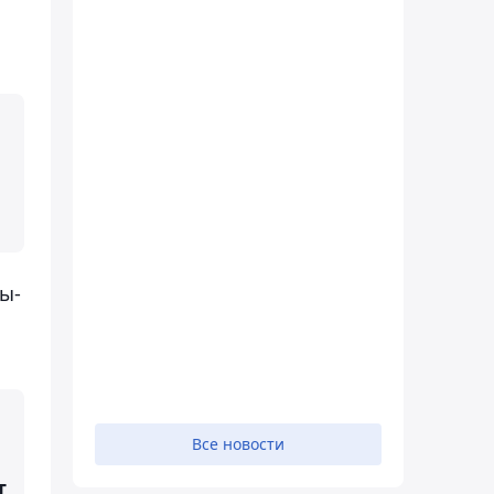
ы-
Все новости
т