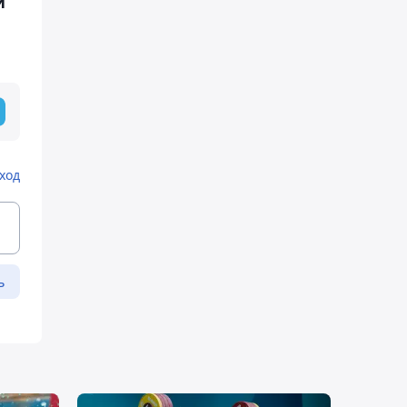
и
ход
ь