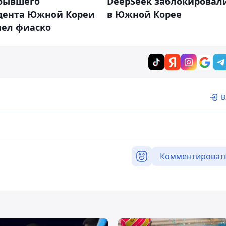
 бывшего
DeepSeek заблокировал
дента Южной Кореи
в Южной Корее
пел фиаско
В
Комментироват