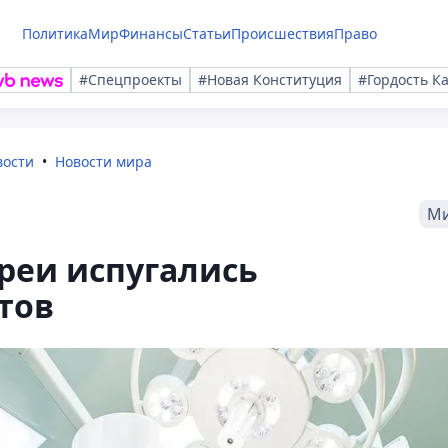
Политика
Мир
Финансы
Статьи
Происшествия
Право
#Спецпроекты
#Новая Конституция
#Гордость К
вости
Новости мира
М
реи испугались
тов