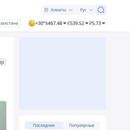
Алматы
Рус
+30°
$
467.48
€
539.52
₽
5.73
азахстана
ир
Последние
Популярные