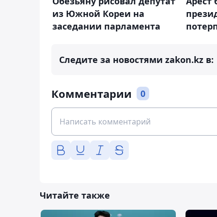
Обезьяну рисовал депутат
Арест
из Южной Кореи на
прези
заседании парламента
потер
Следите за новостями zakon.kz в:
Комментарии
0
Читайте также