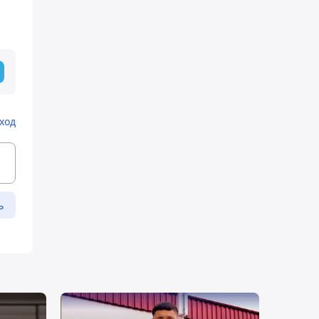
ход
ь