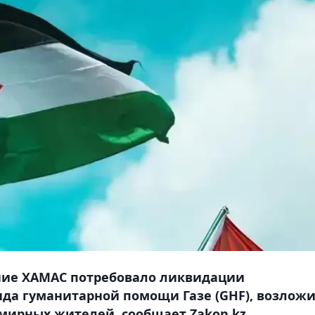
ние ХАМАС потребовало ликвидации
да гуманитарной помощи Газе (GHF), возлож
 мирных жителей, сообщает Zakon.kz.