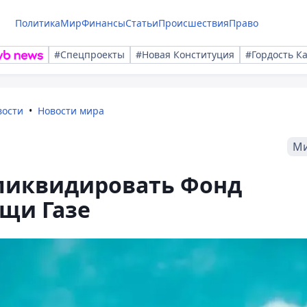
Политика
Мир
Финансы
Статьи
Происшествия
Право
#Спецпроекты
#Новая Конституция
#Гордость К
вости
Новости мира
М
ликвидировать Фонд
щи Газе