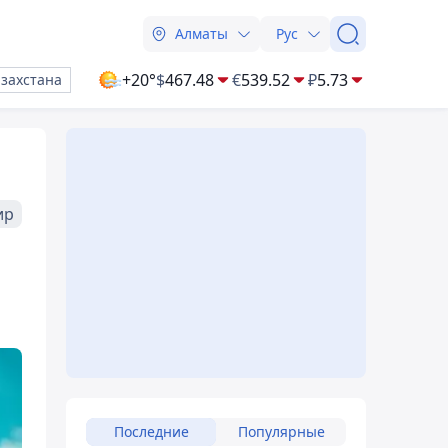
Алматы
Рус
+20°
$
467.48
€
539.52
₽
5.73
азахстана
ир
Последние
Популярные