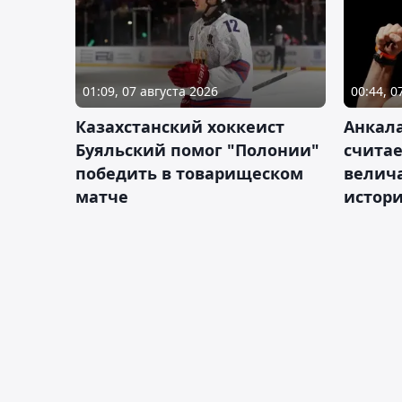
01:09, 07 августа 2026
00:44, 0
Казахстанский хоккеист
Анкала
Буяльский помог "Полонии"
счита
победить в товарищеском
велич
матче
истор