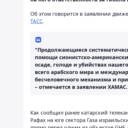
Об этом говорится в заявлении движе
ТАСС
.
"Продолжающиеся систематическ
помощи сионистско-американских
осаде, голоде и убийствах нашег
всего арабского мира и междуна
бесчеловечного механизма и при
– отмечается в заявлении ХАМАС.
Как сообщил ранее катарский телека
Рафах на юге сектора Газа израильск
прямо перед одним из объектов GHF