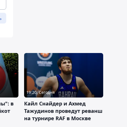
ь
19:20, Сегодня
ы": в
Кайл Снайдер и Ахмед
йкот
Тажудинов проведут реванш
на турнире RAF в Москве