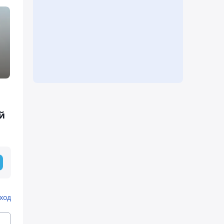
й
ход