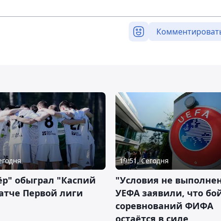
Комментироват
Сегодня
19:51, Сегодня
р" обыграл "Каспий
"Условия не выполнен
атче Первой лиги
УЕФА заявили, что бо
соревнований ФИФА
остаётся в силе