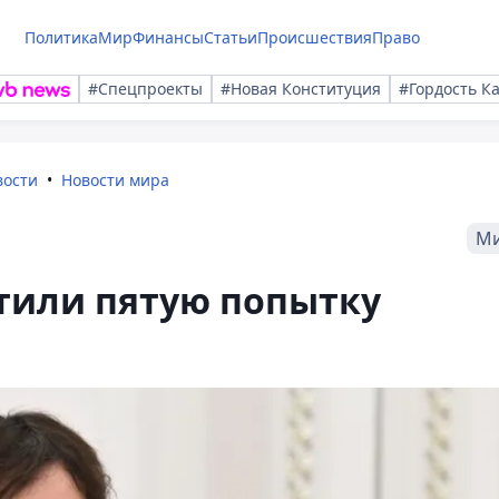
Политика
Мир
Финансы
Статьи
Происшествия
Право
#Спецпроекты
#Новая Конституция
#Гордость К
вости
Новости мира
М
тили пятую попытку