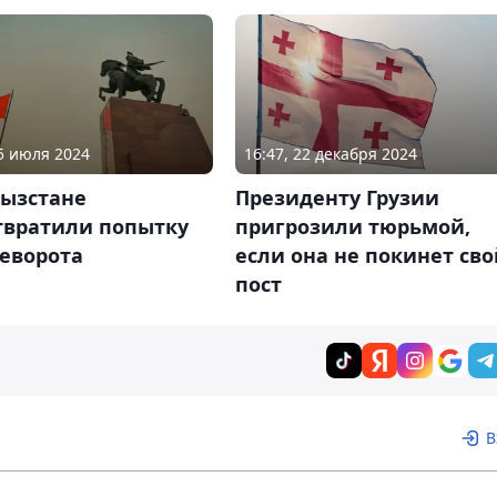
05 июля 2024
16:47, 22 декабря 2024
гызстане
Президенту Грузии
твратили попытку
пригрозили тюрьмой,
реворота
если она не покинет сво
пост
В