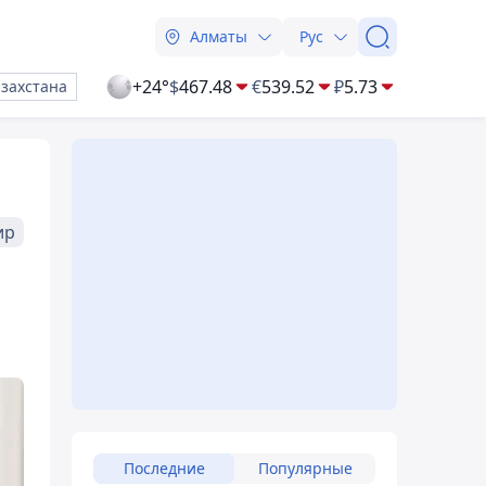
Алматы
Рус
+24°
$
467.48
€
539.52
₽
5.73
азахстана
ир
Последние
Популярные