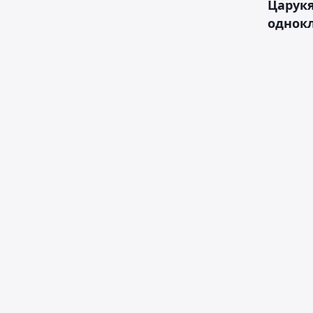
Царукя
однок