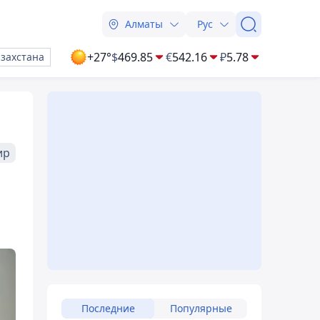
Алматы
Рус
+27°
$
469.85
€
542.16
₽
5.78
азахстана
ир
Последние
Популярные