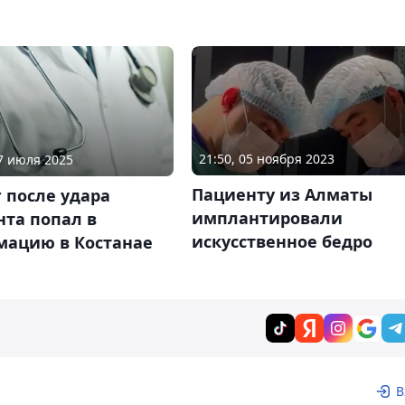
21:50, 05 ноября 2023
17 июля 2025
Пациенту из Алматы
 после удара
имплантировали
нта попал в
искусственное бедро
мацию в Костанае
В