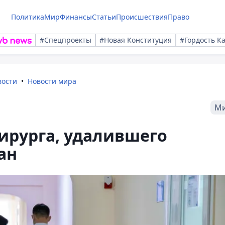
Политика
Мир
Финансы
Статьи
Происшествия
Право
#Спецпроекты
#Новая Конституция
#Гордость К
вости
Новости мира
М
ирурга, удалившего
ан