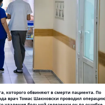
а, которого обвиняют в смерти пациента. По
 года врач Томас Шакновски проводил операци
то удаления больной селезенки он по ошибке