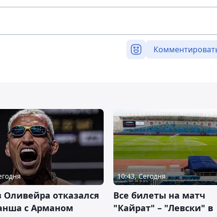
Комментироват
Сегодня
10:43, Сегодня
 Оливейра отказался
Все билеты на матч
анша с Арманом
"Кайрат" – "Левски" в