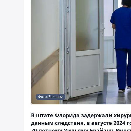
Фото: Zakon.kz
В штате Флорида задержали хирург
данным следствия, в августе 2024
70-летнему Уильяму Брайану. Вмес