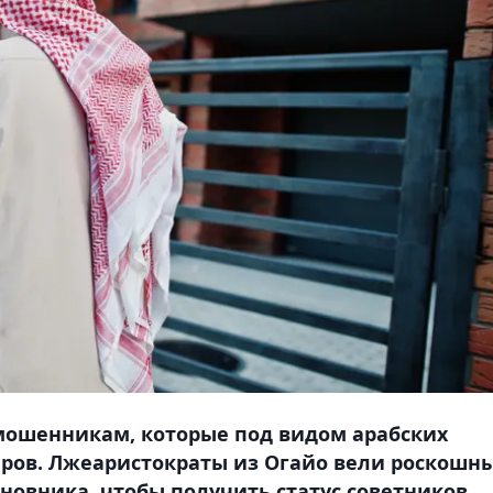
мошенникам, которые под видом арабских
ров. Лжеаристократы из Огайо вели роскошн
новника, чтобы получить статус советников