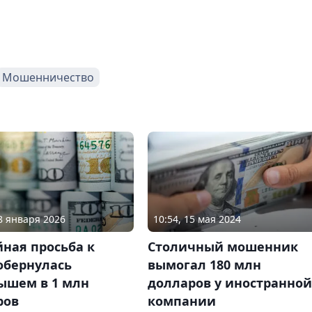
Мошенничество
08 января 2026
10:54, 15 мая 2024
ная просьба к
Столичный мошенник
обернулась
вымогал 180 млн
ышем в 1 млн
долларов у иностранной
ров
компании