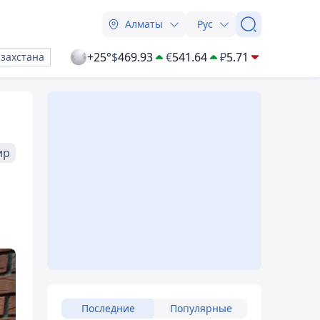
Алматы
Рус
+25°
$
469.93
€
541.64
₽
5.71
азахстана
ир
Последние
Популярные