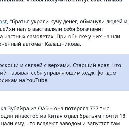
ost
, "братья украли кучу денег, обманули людей и
шейхи нагло выставляли себя богачами:
на частных самолетах. При обыске у них нашли
лоченный автомат Калашникова.
скоши и связей с верхами. Старший врал, что
ший называл себя управляющим хедж-фондом,
оликам на YouTube.
а Зубайра из ОАЭ – она потеряла 737 тыс.
е один инвестор из Китая отдал братьям почти 18
ещали ему, что владеют заводом и запустят там