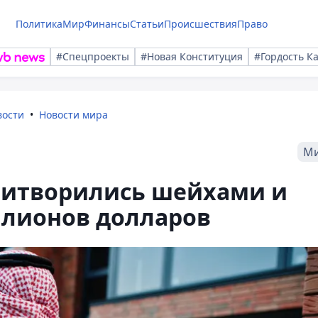
Политика
Мир
Финансы
Статьи
Происшествия
Право
#Спецпроекты
#Новая Конституция
#Гордость К
вости
Новости мира
М
ритворились шейхами и
ллионов долларов