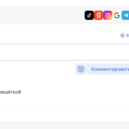
В
Комментироват
 решёткой