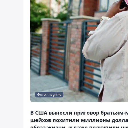
Фото: magnific
В США вынесли приговор братьям-
шейхов похитили миллионы долла
образ жизни, и даже подкупили чи