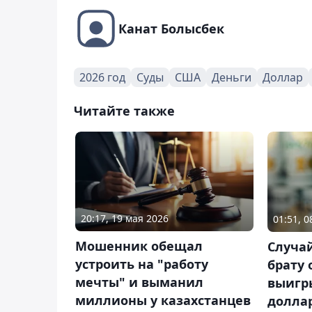
Канат Болысбек
2026 год
Суды
США
Деньги
Доллар
Читайте также
20:17, 19 мая 2026
01:51, 
Мошенник обещал
Случай
устроить на "работу
брату 
мечты" и выманил
выигр
миллионы у казахстанцев
долла