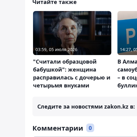
Читайте также
03:59, 05 июля 2026
14:27, 
"Считали образцовой
В Алм
бабушкой": женщина
самоу
расправилась с дочерью и
– в со
четырьмя внуками
булли
Следите за новостями zakon.kz в:
Комментарии
0