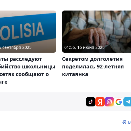
05 сентября 2025
01:56, 16 июня 2025
аты расследуют
Секретом долголетия
бийство школьницы
поделилась 92-летняя
цсетях сообщают о
китаянка
нге
В