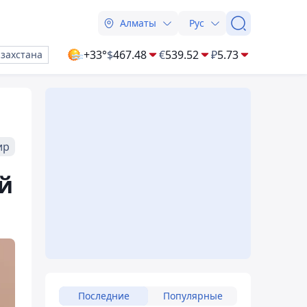
Алматы
Рус
+33°
$
467.48
€
539.52
₽
5.73
азахстана
ир
й
Последние
Популярные