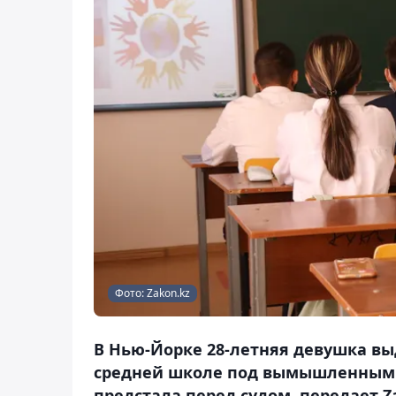
Фото: Zakon.kz
В Нью-Йорке 28-летняя девушка выд
средней школе под вымышленным и
предстала перед судом, передает Za