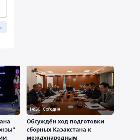
ь
14:30, Сегодня
тана
Обсуждён ход подготовки
онзы"
сборных Казахстана к
зии
международным