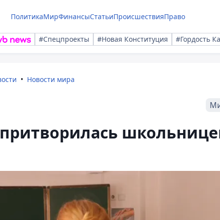
Политика
Мир
Финансы
Статьи
Происшествия
Право
#Спецпроекты
#Новая Конституция
#Гордость К
вости
Новости мира
М
 притворилась школьнице