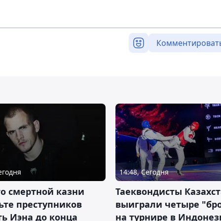
Комментироват
Сегодня
14:48, Сегодня
о смертной казни
Таеквондисты Казахс
ьте преступников
выиграли четыре "бр
ь Иэна до конца
на турнире в Индоне