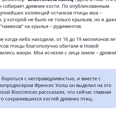
н собирает древние кости. По опубликованным
рупнейших коллекций останков птицы моа –
 у которой не было не только крыльев, но и даж
"намеков" на крылья – рудиментов.
 когда-либо находили, от 16 до 19 миллионов лет
сов птицы благополучно обитали в Новой
явились маори. Моа исчезли с лица земли – древн
 бороться с несправедливостью, и вместе с
нопродюсером Френсис Уолш он выделил на это
ssal Biosciences рассказали, что сейчас главная
его сохранившихся костей древних птиц.