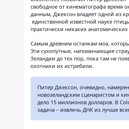
свободное от кинематографа время о
данным, Джексон владеет одной из к
единственной известной науке птицы,
практически никаких анатомических 
Самым древним останкам моа, которые
Эти сухопутные, напоминающие страу
Зеландии до тех пор, пока там не по
охотники их истребили.
Питер Джексон, очевидно, намерен
новозеландским сценаристом и ки
дело 15 миллионов долларов. В Colo
задача – извлечь ДНК из лучше вс