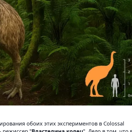
нирования обоих этих экспериментов в Colossal
– режиссер "
Властелина колец
". Дело в том, что 