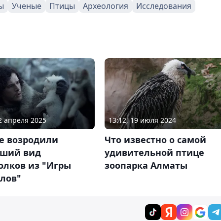
ы
Ученые
Птицы
Археология
Исследования
12 апреля 2025
13:12, 19 июля 2024
е возродили
Что известно о самой
ший вид
удивительной птице
олков из "Игры
зоопарка Алматы
олов"