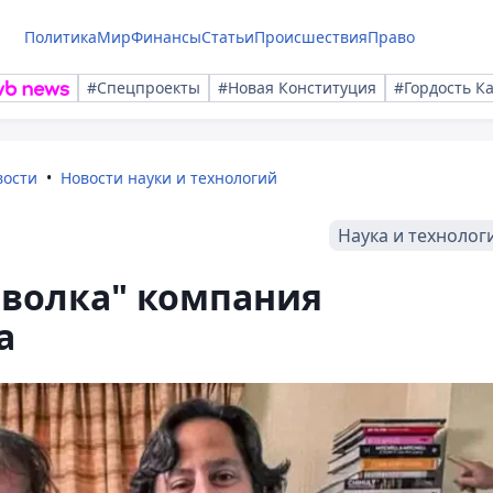
Политика
Мир
Финансы
Статьи
Происшествия
Право
#Спецпроекты
#Новая Конституция
#Гордость К
вости
Новости науки и технологий
Наука и технолог
волка" компания
а