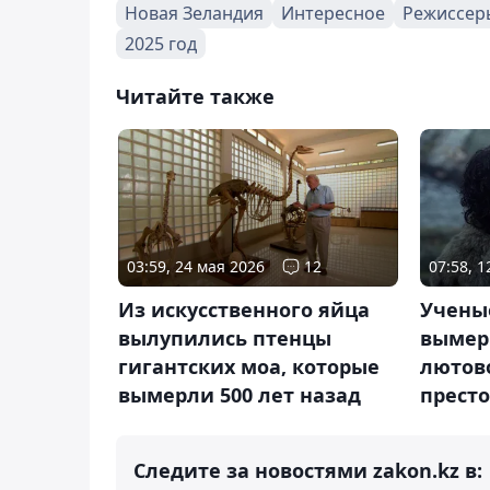
Новая Зеландия
Интересное
Режиссер
2025 год
Читайте также
03:59, 24 мая 2026
12
07:58, 
Из искусственного яйца
Учены
вылупились птенцы
вымер
гигантских моа, которые
лютов
вымерли 500 лет назад
прест
Следите за новостями zakon.kz в: