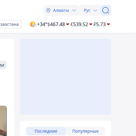
Алматы
Рус
+34°
$
467.48
€
539.52
₽
5.73
азахстана
ии
Последние
Популярные