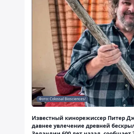
Фото: Colossal Biosciences/
Известный кинорежиссер Питер Дж
давнее увлечение древней бескрыл
Зеландии 600 лет назад, сообщает Z