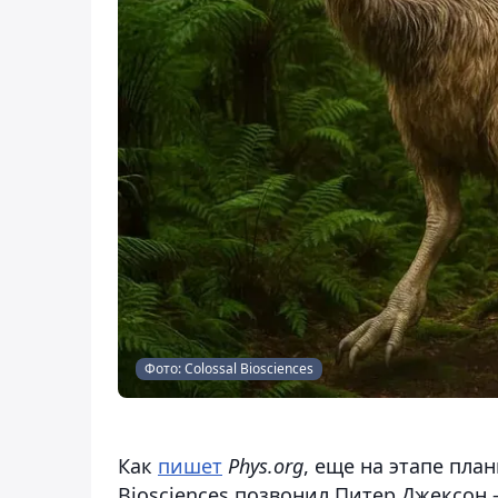
Фото: Colossal Biosciences
Как
пишет
Phys.org
, еще на этапе пла
Biosciences позвонил Питер Джексон 