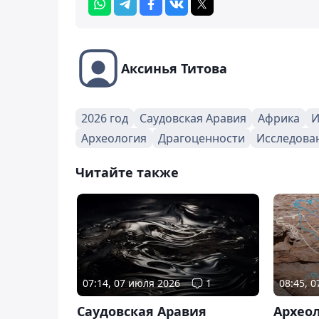
Аксинья Титова
2026 год
Саудовская Аравия
Африка
И
Археология
Драгоценности
Исследова
Читайте также
07:14, 07 июля 2026
1
08:45, 
Саудовская Аравия
Архео