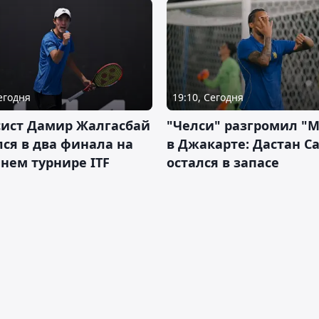
Сегодня
19:10, Сегодня
сист Дамир Жалгасбай
"Челси" разгромил "
ся в два финала на
в Джакарте: Дастан С
нем турнире ITF
остался в запасе