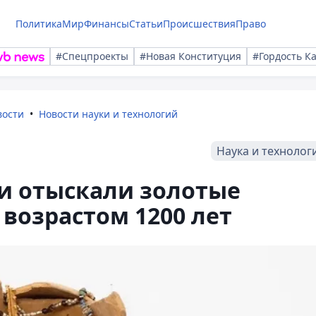
Политика
Мир
Финансы
Статьи
Происшествия
Право
#Спецпроекты
#Новая Конституция
#Гордость К
вости
Новости науки и технологий
Наука и технолог
и отыскали золотые
возрастом 1200 лет