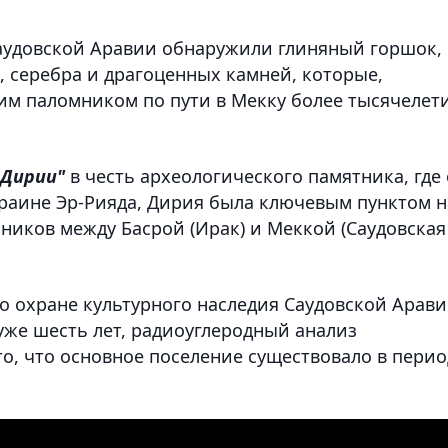
Саудовской Аравии обнаружили глиняный горшок,
 серебра и драгоценных камней, которые,
м паломником по пути в Мекку более тысячелет
Дирии"
в честь археологического памятника, где
раине Эр-Рияда, Дирия была ключевым пунктом н
ников между Басрой (Ирак) и Меккой (Саудовская
о охране культурного наследия Саудовской Арави
уже шесть лет, радиоуглеродный анализ
то, что основное поселение существовало в пери