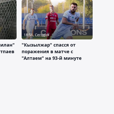
18:56, Сегодня
Милан"
"Кызылжар" спасся от
атпаев
поражения в матче с
"Алтаем" на 93-й минуте