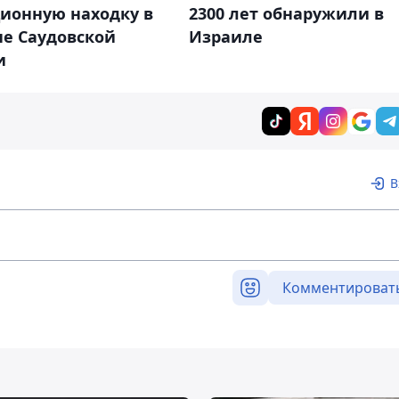
ционную находку в
2300 лет обнаружили в
не Саудовской
Израиле
и
В
Комментироват