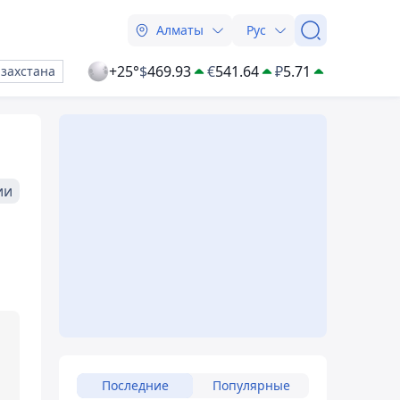
Алматы
Рус
+25°
$
469.93
€
541.64
₽
5.71
азахстана
ии
Последние
Популярные