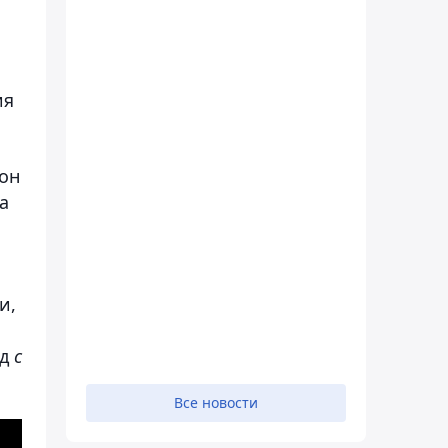
ия
 он
а
и,
од
с
Все новости