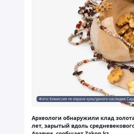
Фото: Комиссия по охране культурного наследия Са
Археологи обнаружили клад золота
лет, зарытый вдоль средневековог
Аравии, сообщает Zakon.kz.