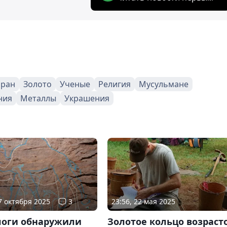
ран
Золото
Ученые
Религия
Мусульмане
ния
Металлы
Украшения
07 октября 2025
3
23:56, 22 мая 2025
логи обнаружили
Золотое кольцо возраст