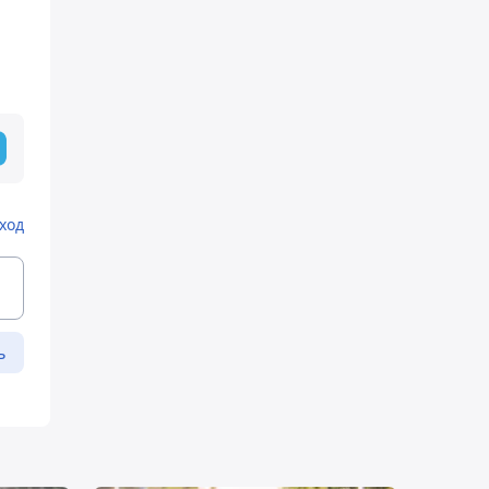
ход
ь