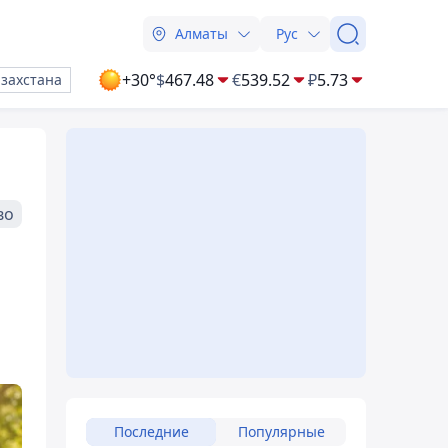
Алматы
Рус
+30°
$
467.48
€
539.52
₽
5.73
азахстана
во
Последние
Популярные