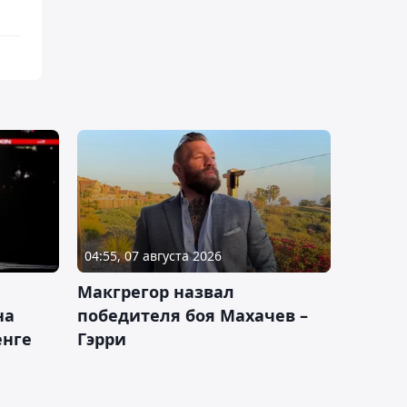
04:55, 07 августа 2026
Макгрегор назвал
на
победителя боя Махачев –
енге
Гэрри