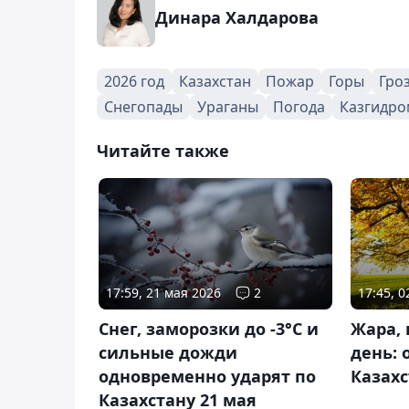
Динара Халдарова
2026 год
Казахстан
Пожар
Горы
Гро
Снегопады
Ураганы
Погода
Казгидро
Читайте также
17:59, 21 мая 2026
2
17:45, 
Снег, заморозки до -3°С и
Жара, 
сильные дожди
день: 
одновременно ударят по
Казахс
Казахстану 21 мая