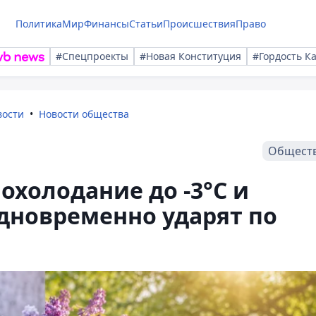
Политика
Мир
Финансы
Статьи
Происшествия
Право
#Спецпроекты
#Новая Конституция
#Гордость К
вости
Новости общества
Общест
похолодание до -3°С и
одновременно ударят по