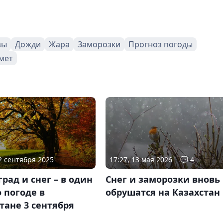
зы
Дожди
Жара
Заморозки
Прогноз погоды
мет
02 сентября 2025
17:27, 13 мая 2026
4
град и снег – в один
Снег и заморозки вновь
о погоде в
обрушатся на Казахстан
тане 3 сентября