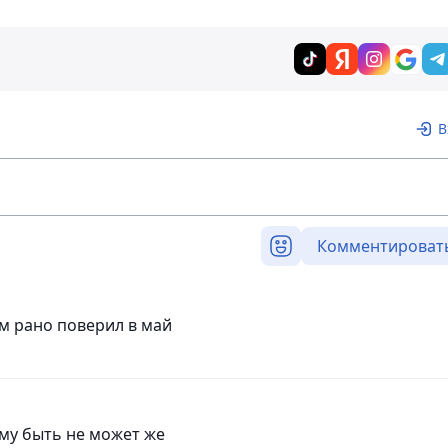
В
Комментироват
ом рано поверил в май
гому быть не может же