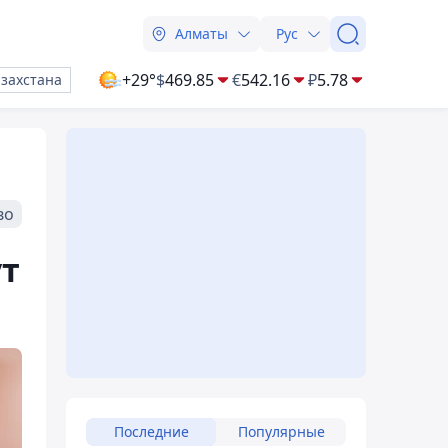
Алматы
Рус
+29°
$
469.85
€
542.16
₽
5.78
азахстана
во
ут
Последние
Популярные