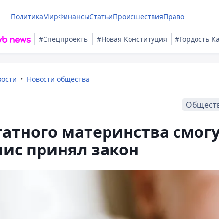
Политика
Мир
Финансы
Статьи
Происшествия
Право
#Спецпроекты
#Новая Конституция
#Гордость К
вости
Новости общества
Общест
атного материнства смог
лис принял закон