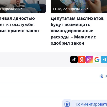
08 апреля 2026
11:48, 22 апреля 2026
 инвалидностью
Депутатам маслихатов
ят к госслужбе:
будут возмещать
ис принял закон
командировочные
расходы – Мажилис
одобрил закон
В
Комментироват