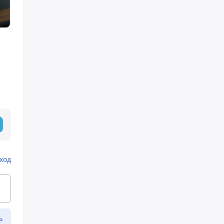
ход
ь