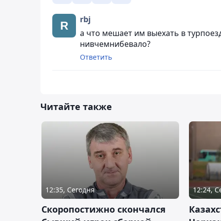
rbj
а что мешает им выехать в турпоездк
нивчемнибевало?
Ответить
Читайте также
12:35, Сегодня
12:24, 
Скоропостижно скончался
Казахс