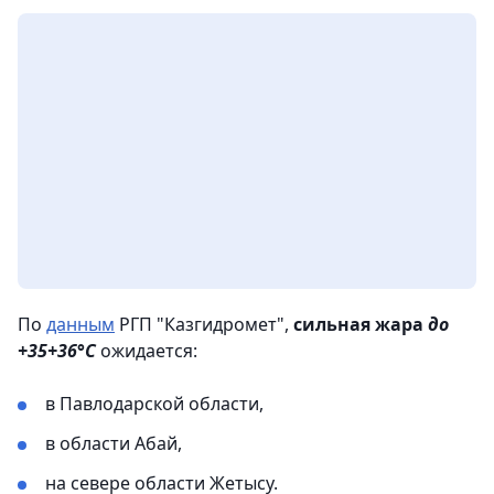
По
данным
РГП "Казгидромет",
сильная жара
до
+35+36°С
ожидается:
в Павлодарской области,
в области Абай,
на севере области Жетысу.