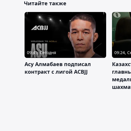
Читайте также
09:45, Сегодня
09:24, 
Асу Алмабаев подписал
Казахс
контракт с лигой ACBJJ
главны
медал
шахма