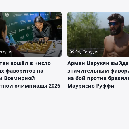
Сегодня
09:04, Сегодня
тан вошёл в число
Арман Царукян выйде
х фаворитов на
значительным фавор
и Всемирной
на бой против бразил
тной олимпиады 2026
Маурисио Руффи