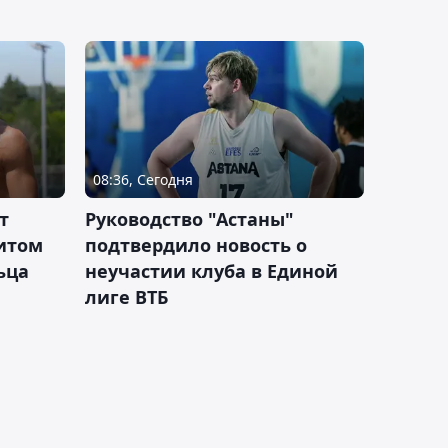
08:36, Сегодня
т
Руководство "Астаны"
итом
подтвердило новость о
ьца
неучастии клуба в Единой
лиге ВТБ