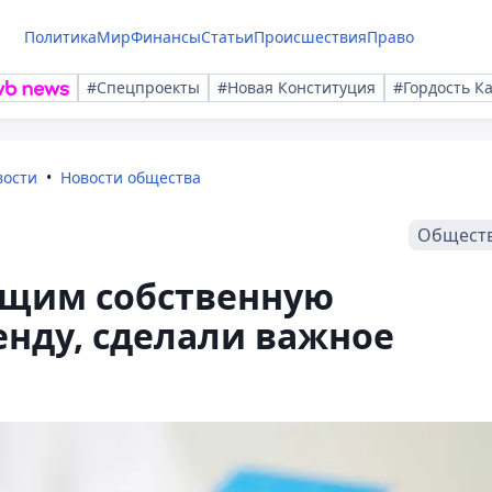
Политика
Мир
Финансы
Статьи
Происшествия
Право
#Спецпроекты
#Новая Конституция
#Гордость К
вости
Новости общества
Общест
ющим собственную
нду, сделали важное