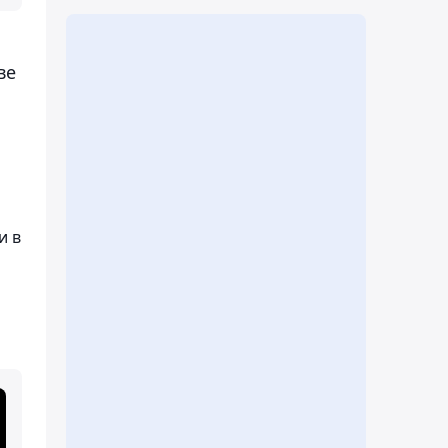
ве
и в