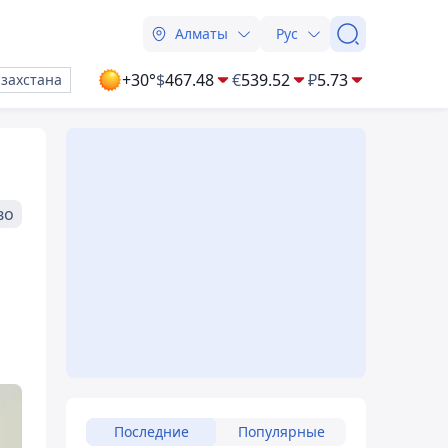
Алматы
Рус
+30°
$
467.48
€
539.52
₽
5.73
азахстана
во
Последние
Популярные