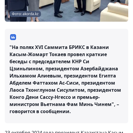
Фото: akorda.kz
"На полях XVI Саммита БРИКС в Казани
Касым-Жомарт Токаев провел краткие
беседы с председателем КНР Си
Цзиньпином, президентом Азербайджана
Ильхамом Алиевым, президентом Египта
Абделем Фаттахом Ас-Сиси, президентом
Лаоса Тхонглуном Сисулитом, президентом
Конго Дени Сассу-Нгессо и премьер-
министром Вьетнама Фам Минь Чинем", –
говорится в сообщении.
23 октября 2024 года президент Казахстана Касым-