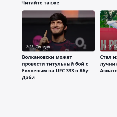
Читайте также
12:23, Сегодня
11:43, 
Волкановски может
Стал и
провести титульный бой с
лучник
Евлоевым на UFC 333 в Абу-
Азиатс
Даби