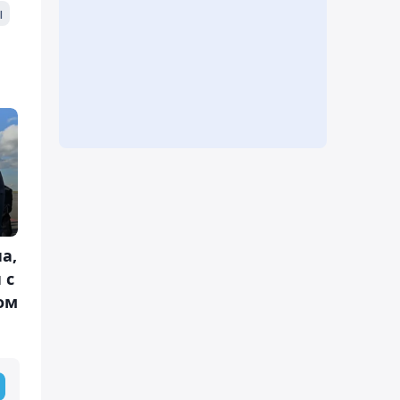
ы
а,
 с
ом