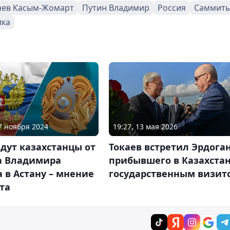
аев Касым-Жомарт
Путин Владимир
Россия
Саммит
ика
27 ноября 2024
19:27, 13 мая 2026
дут казахстанцы от
Токаев встретил Эрдоган
а Владимира
прибывшего в Казахстан
 в Астану – мнение
государственным визит
та