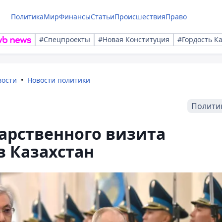
Политика
Мир
Финансы
Статьи
Происшествия
Право
#Спецпроекты
#Новая Конституция
#Гордость К
вости
Новости политики
Полити
арственного визита
 Казахстан