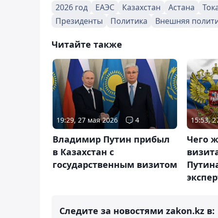
2026 год
ЕАЭС
Казахстан
Астана
Ток
Президенты
Политика
Внешняя полит
Читайте также
19:29, 27 мая 2026
4
15:53, 
Владимир Путин прибыл
Чего ж
в Казахстан с
визит
государственным визитом
Путина
экспер
Следите за новостями zakon.kz в: