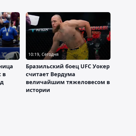
10:19, Сегодня
ница
Бразильский боец UFC Уокер
 в
считает Вердума
ад
величайшим тяжеловесом в
истории