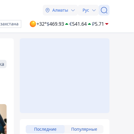
Алматы
Рус
+32°
$
469.93
€
541.64
₽
5.71
азахстана
ка
Последние
Популярные