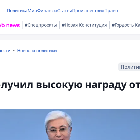
Политика
Мир
Финансы
Статьи
Происшествия
Право
#Спецпроекты
#Новая Конституция
#Гордость К
вости
Новости политики
Полити
лучил высокую награду о