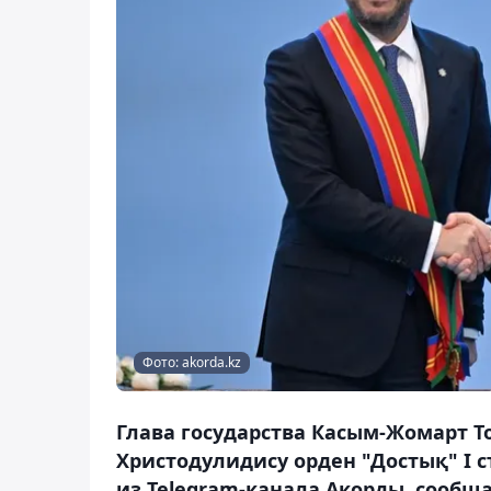
Фото: akorda.kz
Глава государства Касым-Жомарт Т
Христодулидису орден "Достық" I с
из Telegram-канала Акорды, сообща