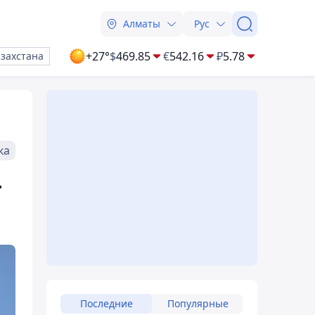
Алматы
Рус
+27°
$
469.85
€
542.16
₽
5.78
азахстана
ка
т
Последние
Популярные