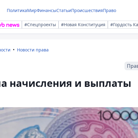
Политика
Мир
Финансы
Статьи
Происшествия
Право
#Спецпроекты
#Новая Конституция
#Гордость К
вости
Новости права
Пра
а начисления и выплаты