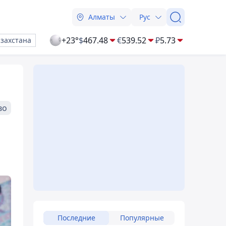
Алматы
Рус
+23°
$
467.48
€
539.52
₽
5.73
азахстана
во
Последние
Популярные