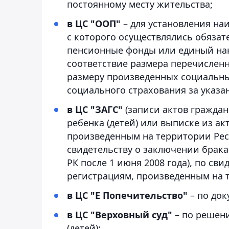
постоянному месту жительства;
в ЦС "ООП"
– для установления на
с которого осуществлялись обяза
пенсионные фонды или единый нак
соответствие размера перечислен
размеру произведенных социальны
социального страхования за указа
в ЦС "ЗАГС"
(записи актов граждан
ребенка (детей) или выписке из а
произведенным на территории Респу
свидетельству о заключении брака
РК после 1 июня 2008 года), по св
регистрациям, произведенным на те
в ЦС "Е Попечительство"
– по док
в ЦС "Верховный суд"
– по решен
(детей);