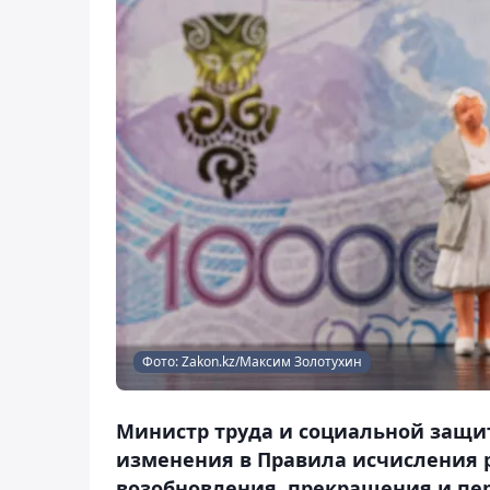
Фото: Zakon.kz/Максим Золотухин
Министр труда и социальной защит
изменения в Правила исчисления р
возобновления, прекращения и пе