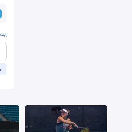
ход
ь