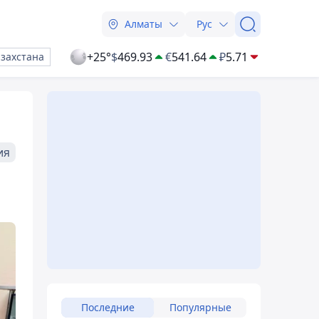
Алматы
Рус
+25°
$
469.93
€
541.64
₽
5.71
азахстана
ия
Последние
Популярные