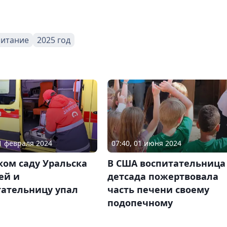
питание
2025 год
01 февраля 2024
07:40, 01 июня 2024
ком саду Уральска
В США воспитательница
ей и
детсада пожертвовала
тательницу упал
часть печени своему
подопечному