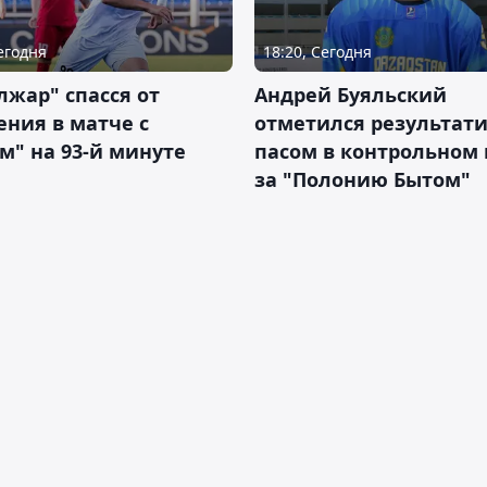
Сегодня
18:20, Сегодня
жар" спасся от
Андрей Буяльский
ния в матче с
отметился результат
м" на 93-й минуте
пасом в контрольном
за "Полонию Бытом"