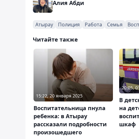
Алия Абди
Атырау
Полиция
Работа
Семья
Вос
Читайте также
20:05, 
15:22, 20 января 2025
В детс
на дет
Воспитательница пнула
воспи
ребенка: в Атырау
шкаф
рассказали подробности
произошедшего