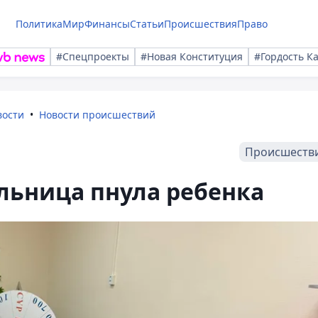
Политика
Мир
Финансы
Статьи
Происшествия
Право
#Спецпроекты
#Новая Конституция
#Гордость К
вости
Новости происшествий
Происшеств
льница пнула ребенка