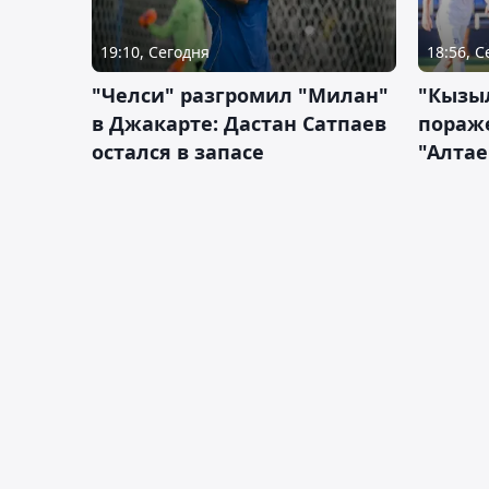
19:10, Сегодня
18:56, 
"Челси" разгромил "Милан"
"Кызыл
в Джакарте: Дастан Сатпаев
пораже
остался в запасе
"Алтае