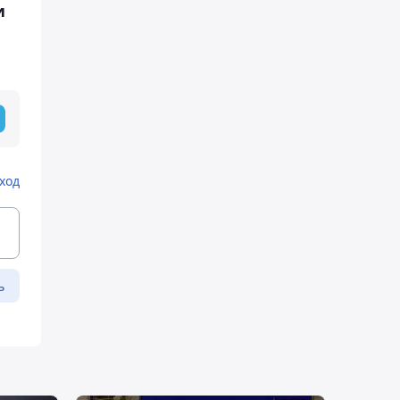
и
ход
ь