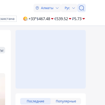
Алматы
Рус
+33°
$
467.48
€
539.52
₽
5.73
азахстана
ты
Последние
Популярные