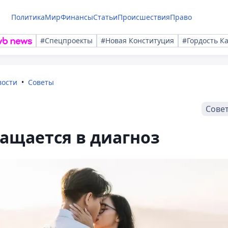
Политика
Мир
Финансы
Статьи
Происшествия
Право
#Спецпроекты
#Новая Конституция
#Гордость К
вости
Советы
Сове
ащается в диагноз