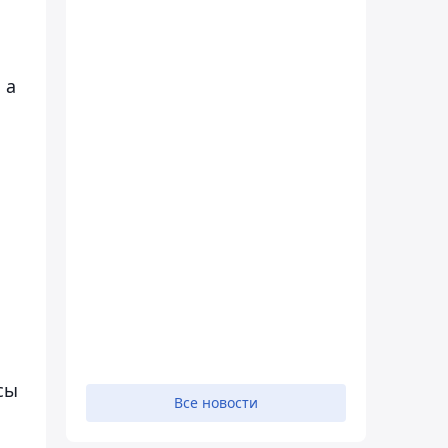
 а
сы
Все новости