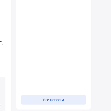
",
а
Все новости
т