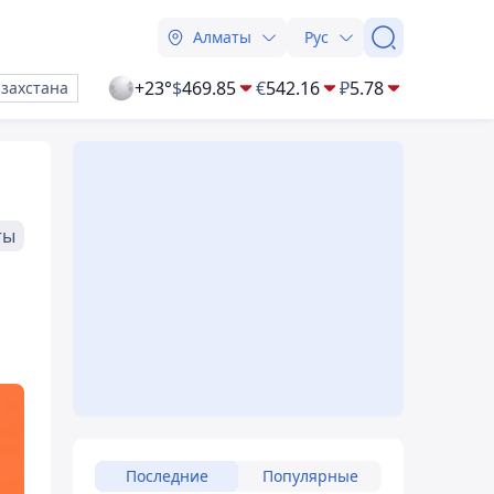
Алматы
Рус
+23°
$
469.85
€
542.16
₽
5.78
азахстана
ты
Последние
Популярные