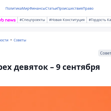
Политика
Мир
Финансы
Статьи
Происшествия
Право
#Спецпроекты
#Новая Конституция
#Гордость К
вости
Советы
Сове
рех девяток – 9 сентября