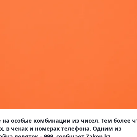
на особые комбинации из чисел. Тем более ч
х, в чеках и номерах телефона. Одним из
йка девяток – 999, сообщает Zakon.kz.