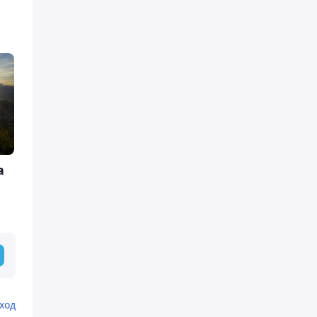
а
ход