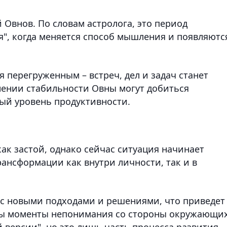
Овнов. По словам астролога, это период
я", когда меняется способ мышления и появляютс
 перегруженным – встреч, дел и задач станет
нении стабильности Овны могут добиться
вый уровень продуктивности.
к застой, однако сейчас ситуация начинает
ансформации как внутри личности, так и в
с новыми подходами и решениями, что приведет
ы моменты непонимания со стороны окружающих
й версии", но это лишь часть процесса развития.