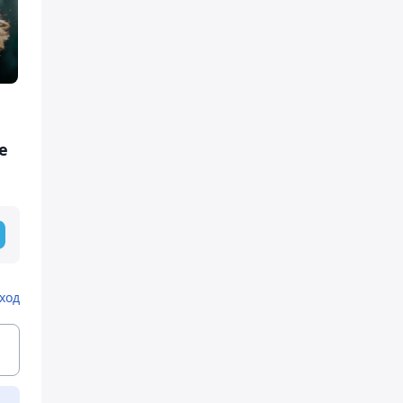
е
ход
ь