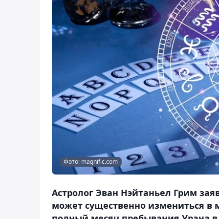
Фото: magnific.com
Астролог Эван Нэйтаньел Грим зая
может существенно измениться в ма
полный месяц пребывания Урана в 