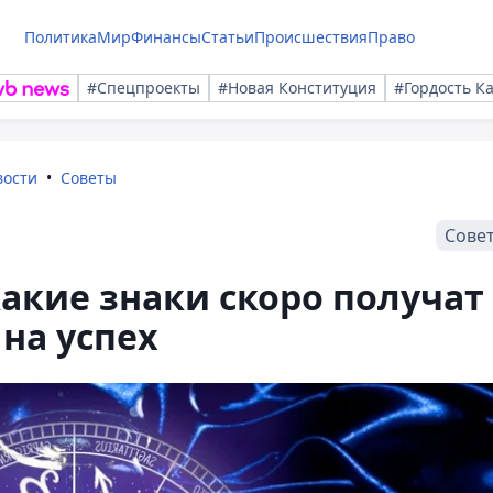
Политика
Мир
Финансы
Статьи
Происшествия
Право
#Спецпроекты
#Новая Конституция
#Гордость К
вости
Советы
Сове
какие знаки скоро получат
на успех