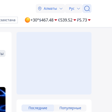
Алматы
Рус
+30°
$
467.48
€
539.52
₽
5.73
азахстана
ты
Последние
Популярные