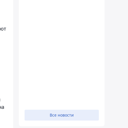
уют
я
на
Все новости