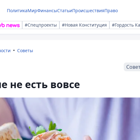
Политика
Мир
Финансы
Статьи
Происшествия
Право
#Спецпроекты
#Новая Конституция
#Гордость К
вости
Советы
Сове
 не есть вовсе