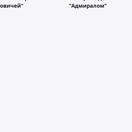
новичей"
"Адмиралом"