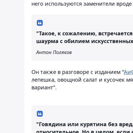
него используются заменители вроде 
"Такое, к сожалению, встречаетс
шаурма с обилием искусственных 
Антон Поляков
Он также в разговоре с изданием "
Аи
лепешка, овощной салат и кусочек мя
вариант".
"Говядина или курятина без вреда
относительное. Но в целом, если