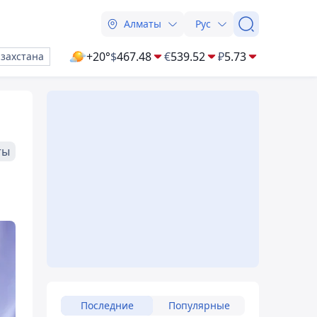
Алматы
Рус
+20°
$
467.48
€
539.52
₽
5.73
азахстана
ты
Последние
Популярные