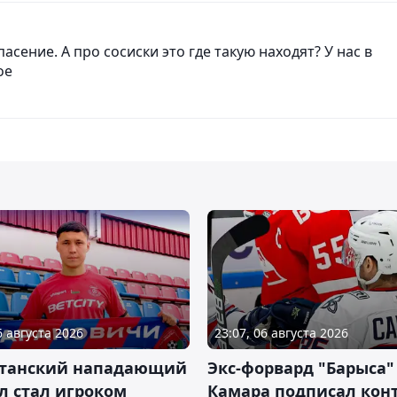
пасение. А про сосиски это где такую находят? У нас в
ое
6 августа 2026
23:07, 06 августа 2026
станский нападающий
Экс-форвард "Барыса"
л стал игроком
Камара подписал конт