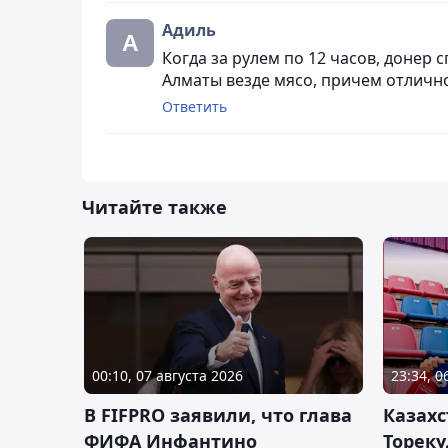
Адиль
Когда за рулем по 12 часов, донер с
Алматы везде мясо, причем отличн
Ответить
Читайте также
00:10, 07 августа 2026
23:34, 0
В FIFPRO заявили, что глава
Казах
ФИФА Инфантино
Тореку