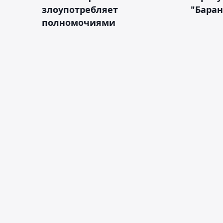
злоупотребляет
"Бара
полномочиями