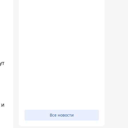
ут
 и
Все новости