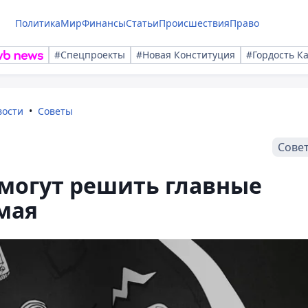
Политика
Мир
Финансы
Статьи
Происшествия
Право
#Спецпроекты
#Новая Конституция
#Гордость К
вости
Советы
Сове
смогут решить главные
мая