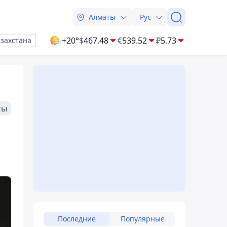
Алматы
Рус
+20°
$
467.48
€
539.52
₽
5.73
азахстана
ты
Последние
Популярные