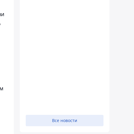
ни
д
ам
Все новости