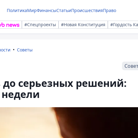
Политика
Мир
Финансы
Статьи
Происшествия
Право
#Спецпроекты
#Новая Конституция
#Гордость К
вости
Советы
Сове
 до серьезных решений:
 недели