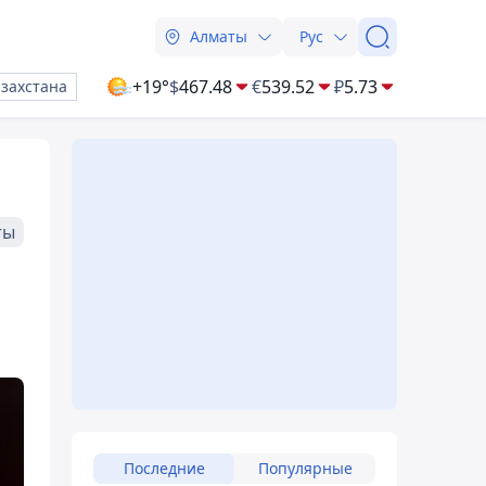
Алматы
Рус
+19°
$
467.48
€
539.52
₽
5.73
азахстана
ты
Последние
Популярные