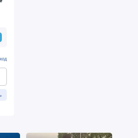
ход
ь