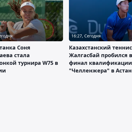
Сегодня
16:27, Сегодня
танка Соня
Казахстанский теннис
аева стала
Жалгасбай пробился 
онкой турнира W75 в
финал квалификации
ии
"Челленжера" в Астан