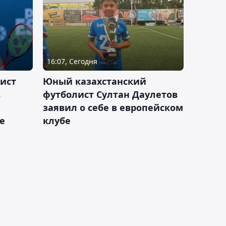
16:07, Сегодня
ист
Юный казахстанский
в
футболист Султан Даулетов
заявил о себе в европейском
е
клубе