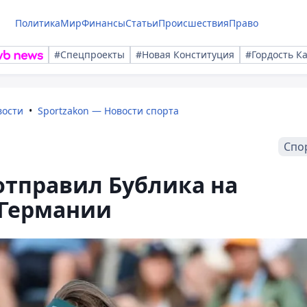
Политика
Мир
Финансы
Статьи
Происшествия
Право
#Спецпроекты
#Новая Конституция
#Гордость К
вости
Sportzakon — Новости спорта
Спо
 отправил Бублика на
 Германии