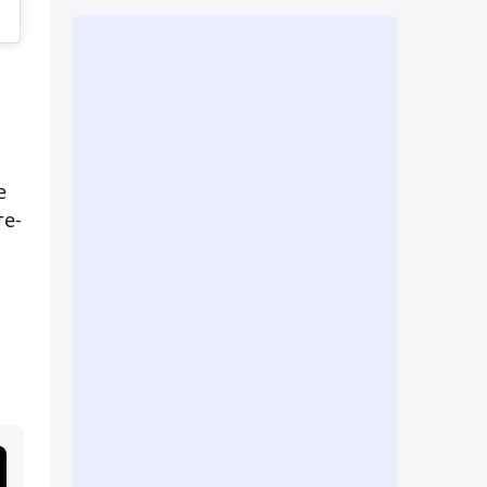
е
те-