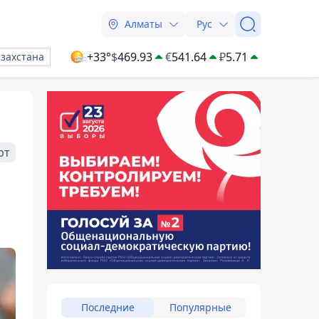
Алматы
Рус
+33°
$
469.93
€
541.64
₽
5.71
азахстана
рт
Последние
Популярные