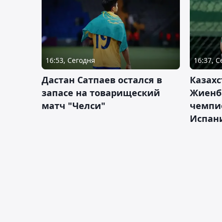
16:53, Сегодня
16:37, 
Дастан Сатпаев остался в
Казахс
запасе на товарищеский
Жиенб
матч "Челси"
чемпи
Испан