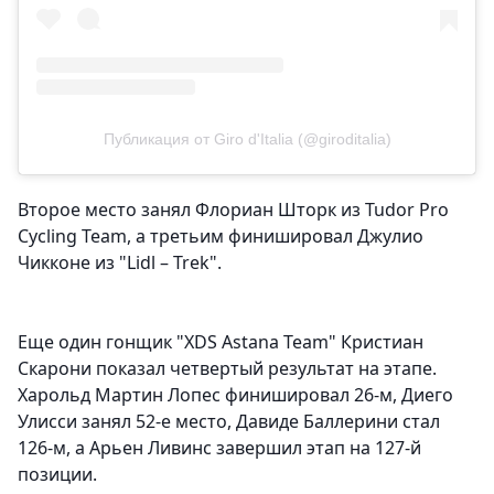
Публикация от Giro d'Italia (@giroditalia)
Второе место занял Флориан Шторк из Tudor Pro
Cycling Team, а третьим финишировал Джулио
Чикконе из "Lidl – Trek".
Еще один гонщик "XDS Astana Team" Кристиан
Скарони показал четвертый результат на этапе.
Харольд Мартин Лопес финишировал 26-м, Диего
Улисси занял 52-е место, Давиде Баллерини стал
126-м, а Арьен Ливинс завершил этап на 127-й
позиции.