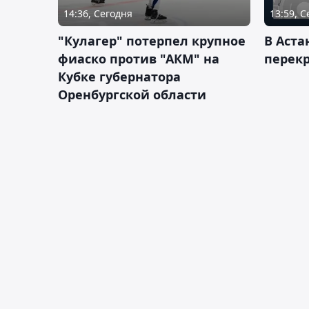
14:36, Сегодня
13:59, 
"Кулагер" потерпел крупное
В Аста
фиаско против "АКМ" на
перек
Кубке губернатора
Оренбургской области