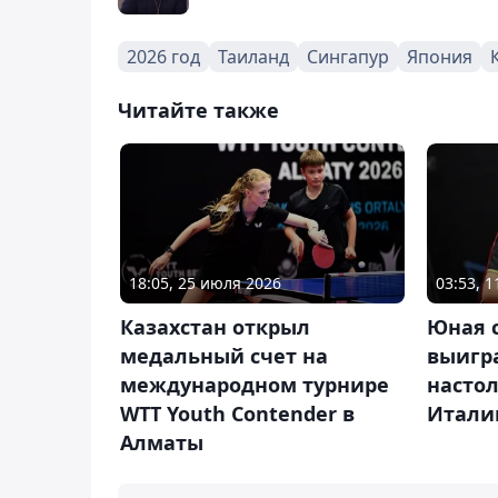
2026 год
Таиланд
Сингапур
Япония
Читайте также
18:05, 25 июля 2026
03:53, 
Казахстан открыл
Юная 
медальный счет на
выигр
международном турнире
настол
WTT Youth Contender в
Итали
Алматы