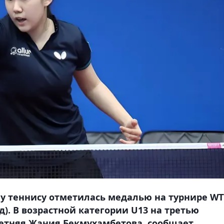
у теннису отметилась медалью на турнире WT
д). В возрастной категории U13 на третью
летняя Жания Бекмухамбетова, сообщает