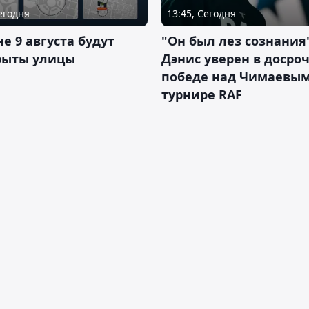
Сегодня
13:45, Сегодня
не 9 августа будут
"Он был лез сознания"
рыты улицы
Дэнис уверен в досро
победе над Чимаевым
турнире RAF