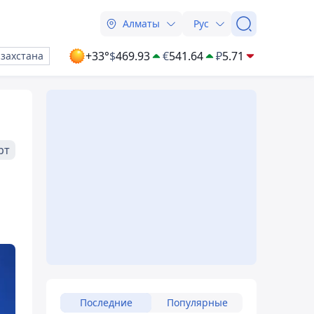
Алматы
Рус
+33°
$
469.93
€
541.64
₽
5.71
азахстана
рт
Последние
Популярные