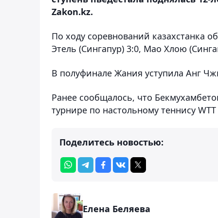
Zakon.kz.
По ходу соревнований казахстанка об
Этель (Сингапур) 3:0, Мао Хлою (Сингап
В полуфинале Жания уступила Анг Чжи
Ранее сообщалось, что Бекмухамбет
турнире по настольному теннису WTT Y
Поделитесь новостью:
Елена Беляева