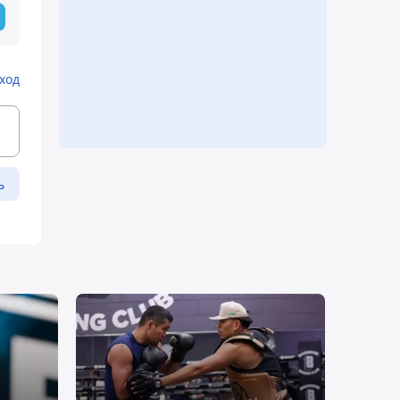
ход
ь