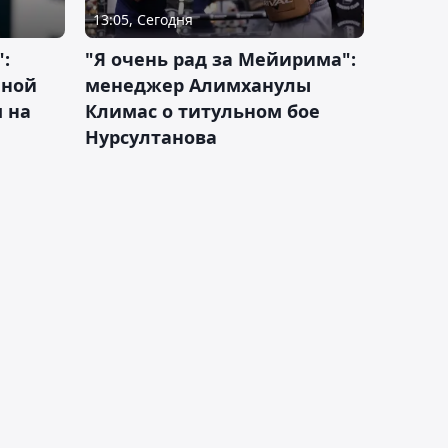
13:05, Сегодня
:
"Я очень рад за Мейирима":
чной
менеджер Алимханулы
 на
Климас о титульном бое
Нурсултанова