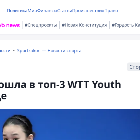
Политика
Мир
Финансы
Статьи
Происшествия
Право
#Спецпроекты
#Новая Конституция
#Гордость К
вости
Sportzakon — Новости спорта
Спо
ошла в топ-3 WTT Youth
де