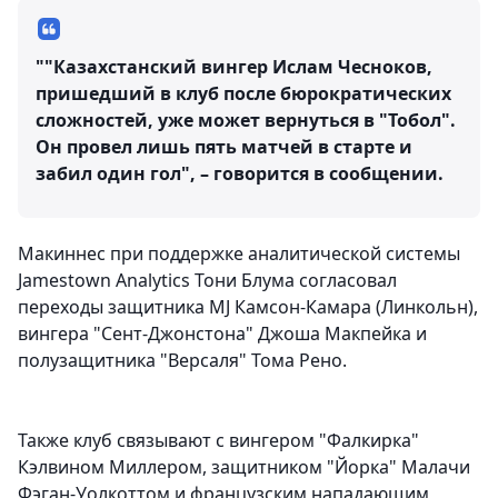
""Казахстанский вингер Ислам Чесноков,
пришедший в клуб после бюрократических
сложностей, уже может вернуться в "Тобол".
Он провел лишь пять матчей в старте и
забил один гол", – говорится в сообщении.
Макиннес при поддержке аналитической системы
Jamestown Analytics Тони Блума согласовал
переходы защитника MJ Камсон-Камара (Линкольн),
вингера "Сент-Джонстона" Джоша Макпейка и
полузащитника "Версаля" Тома Рено.
Также клуб связывают с вингером "Фалкирка"
Кэлвином Миллером, защитником "Йорка" Малачи
Фэган-Уолкоттом и французским нападающим