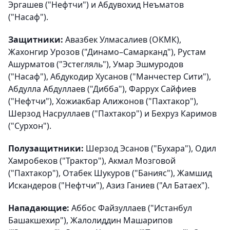
Эргашев ("Нефтчи") и Абдувохид Неъматов
("Насаф").
Защитники:
Авазбек Улмасалиев (ОКМК),
Жахонгир Урозов ("Динамо–Самарканд"), Рустам
Ашурматов ("Эстегляль"), Умар Эшмуродов
("Насаф"), Абдукодир Хусанов ("Манчестер Сити"),
Абдулла Абдуллаев ("Дибба"), Фаррух Сайфиев
("Нефтчи"), Хожиакбар Алижонов ("Пахтакор"),
Шерзод Насруллаев ("Пахтакор") и Бехруз Каримов
("Сурхон").
Полузащитники:
Шерзод Эсанов ("Бухара"), Одил
Хамробеков ("Трактор"), Акмал Мозговой
("Пахтакор"), Отабек Шукуров ("Банияс"), Жамшид
Искандеров ("Нефтчи"), Азиз Ганиев ("Ал Батаех").
Нападающие:
Аббос Файзуллаев ("Истанбул
Башакшехир"), Жалолиддин Машарипов