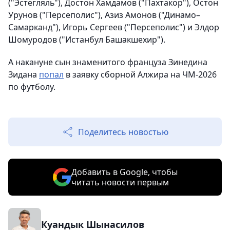
("Эстегляль"), Достон Хамдамов ("Пахтакор"), Остон
Урунов ("Персеполис"), Азиз Амонов ("Динамо–
Самарканд"), Игорь Сергеев ("Персеполис") и Элдор
Шомуродов ("Истанбул Башакшехир").
А накануне сын знаменитого француза Зинедина
Зидана
попал
в заявку сборной Алжира на ЧМ-2026
по футболу.
Поделитесь новостью
Добавить в Google, чтобы
читать новости первым
Куандык Шынасилов