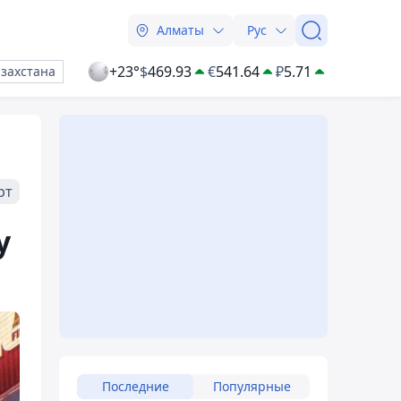
Алматы
Рус
+23°
$
469.93
€
541.64
₽
5.71
азахстана
рт
у
Последние
Популярные