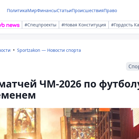
Политика
Мир
Финансы
Статьи
Происшествия
Право
#Спецпроекты
#Новая Конституция
#Гордость К
вости
Sportzakon — Новости спорта
Спо
матчей ЧМ-2026 по футбол
ременем