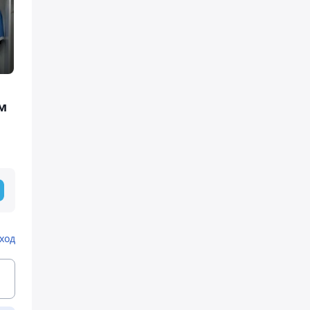
м
ход