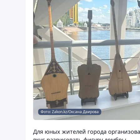
Фото: Zakon.kz/Оксана Даирова
Для юных жителей города организовал
вкус разрисовать фигуру домбры.