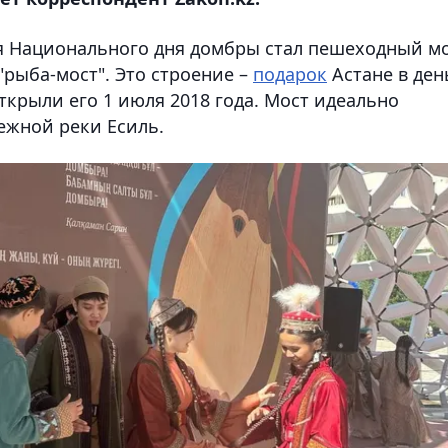
я Национального дня домбры стал пешеходный м
 "рыба-мост". Это строение –
подарок
Астане в ден
ткрыли его 1 июля 2018 года. Мост идеально
ежной реки Есиль.