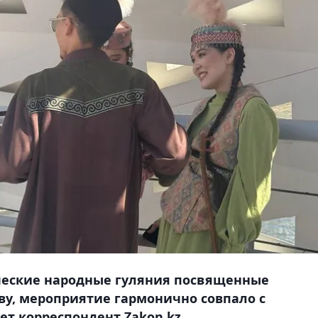
ические народные гуляния посвященные
у, мероприятие гармонично совпало с
ет корреспондент Zakon.kz.