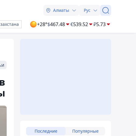
Алматы
Рус
+28°
$
467.48
€
539.52
₽
5.73
азахстана
ьи
в
ы
Последние
Популярные