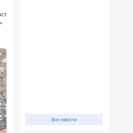
ост
ь
Все новости