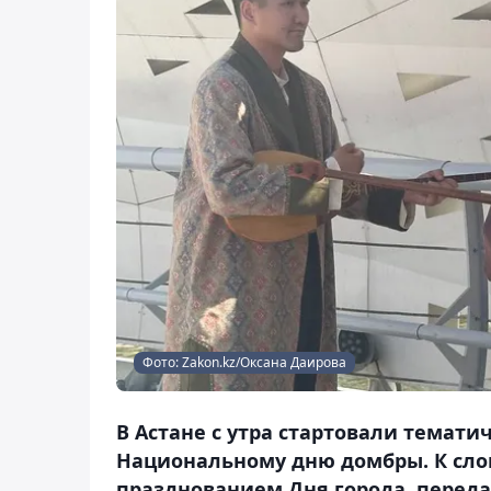
Фото: Zakon.kz/Оксана Даирова
В Астане с утра стартовали темат
Национальному дню домбры. К слов
празднованием Дня города, переда