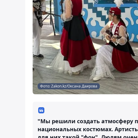
Фото: Zakon.kz/Оксана Даирова
"Мы решили создать атмосферу п
национальных костюмах. Артисты
для них такой "фон". Людям очен