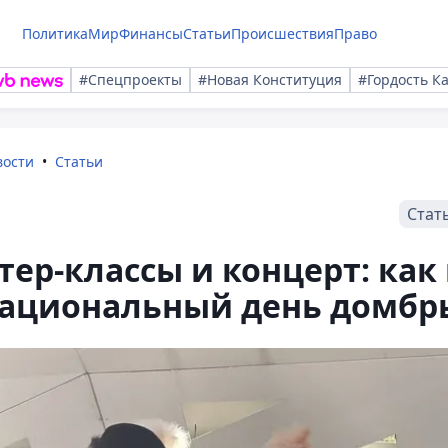
Политика
Мир
Финансы
Статьи
Происшествия
Право
#Спецпроекты
#Новая Конституция
#Гордость К
вости
Статьи
Стат
ер-классы и концерт: как 
Национальный день домбр