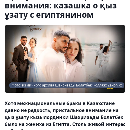
внимания: казашка о қыз
ұзату с египтянином
Фото: из личного архива Шахризады Болатбек; коллаж: Zakon.kz
Хотя межнациональные браки в Казахстане
давно не редкость, пристальное внимание на
қыз ұзату кызылординки Шахризады Болатбек
было на женихе из Египта. Столь живой интерес