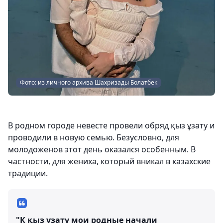
Фото: из личного архива Шахризады Болатбек
В родном городе невесте провели обряд қыз ұзату и
проводили в новую семью. Безусловно, для
молодоженов этот день оказался особенным. В
частности, для жениха, который вникал в казахские
традиции.
"К қыз ұзату мои родные начали