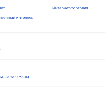
нет
Интернет-торговля
твенный интеллект
с
ьные телефоны