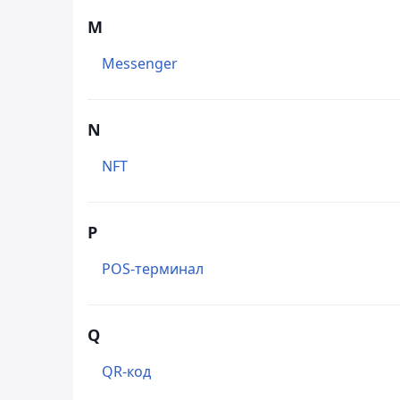
M
Messenger
N
NFT
P
POS-терминал
Q
QR-код