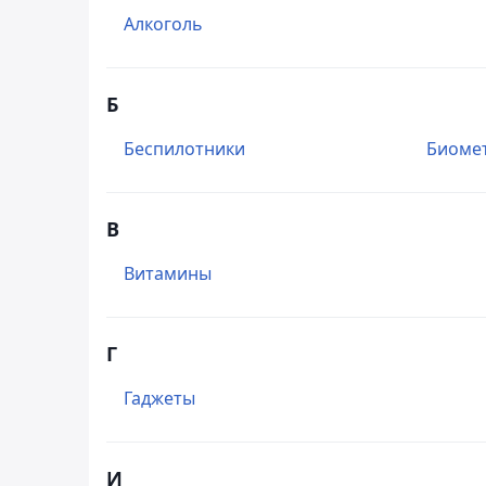
Алкоголь
Б
Беспилотники
Биоме
В
Витамины
Г
Гаджеты
И