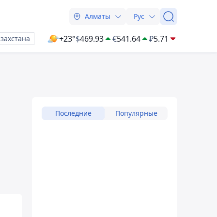
Алматы
Рус
+23°
$
469.93
€
541.64
₽
5.71
азахстана
Последние
Популярные