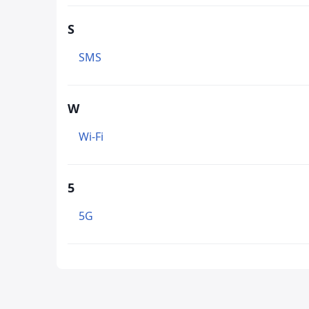
S
SMS
W
Wi-Fi
5
5G