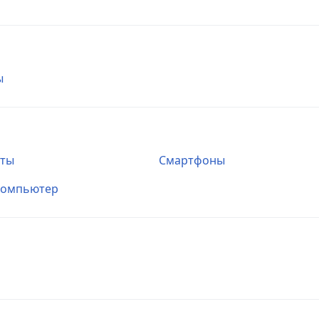
ы
еты
Смартфоны
компьютер