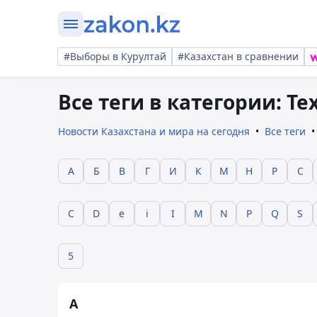
#Выборы в Курултай
#Казахстан в сравнении
Все теги в категории: Т
Новости Казахстана и мира на сегодня
Все теги
А
Б
В
Г
И
К
М
Н
Р
С
C
D
e
i
I
M
N
P
Q
S
5
А