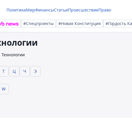
Политика
Мир
Финансы
Статьи
Происшествия
Право
#Спецпроекты
#Новая Конституция
#Гордость К
ехнологии
Технологии
Т
Ц
Ч
Э
W