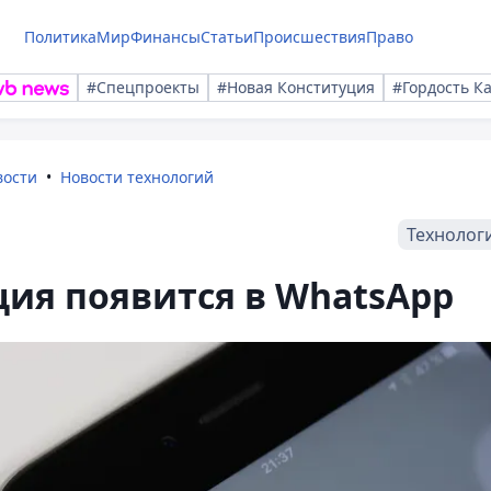
Политика
Мир
Финансы
Статьи
Происшествия
Право
#Спецпроекты
#Новая Конституция
#Гордость К
вости
Новости технологий
Технолог
ия появится в WhatsApp