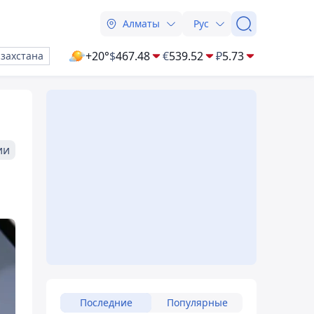
Алматы
Рус
+20°
$
467.48
€
539.52
₽
5.73
азахстана
ии
Последние
Популярные