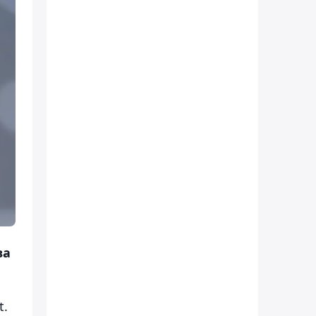
ва
t.