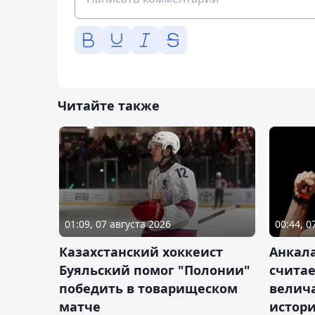
Читайте также
01:09, 07 августа 2026
00:44, 0
Казахстанский хоккеист
Анкала
Буяльский помог "Полонии"
счита
победить в товарищеском
велич
матче
истор