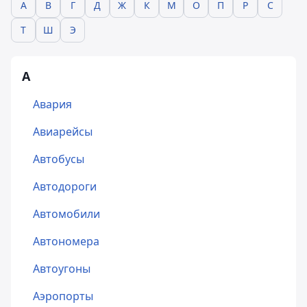
А
В
Г
Д
Ж
К
М
О
П
Р
С
Т
Ш
Э
А
Авария
Авиарейсы
Автобусы
Автодороги
Автомобили
Автономера
Автоугоны
Аэропорты