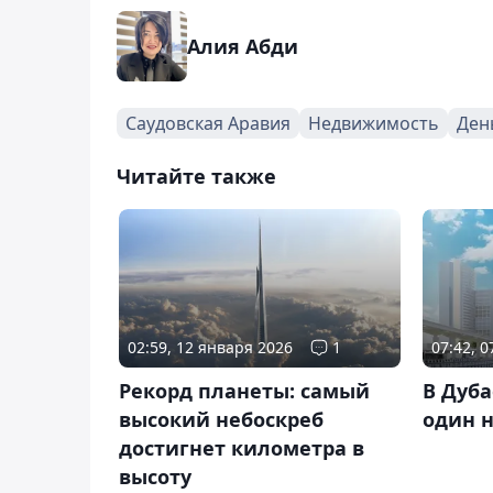
Алия Абди
Саудовская Аравия
Недвижимость
Ден
Читайте также
02:59, 12 января 2026
1
07:42, 
Рекорд планеты: самый
В Дуба
высокий небоскреб
один 
достигнет километра в
высоту