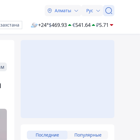
Алматы
Рус
+24°
$
469.93
€
541.64
₽
5.71
азахстана
зм
а
Последние
Популярные