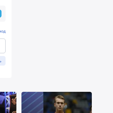
ход
ь