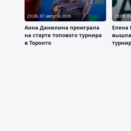
23:28, 07 августа 2026
23:09, 0
Анна Данилина проиграла
Елена 
на старте топового турнира
вышла 
в Торонто
турнир