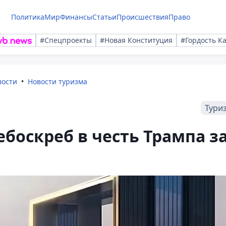
Политика
Мир
Финансы
Статьи
Происшествия
Право
#Спецпроекты
#Новая Конституция
#Гордость К
вости
Новости туризма
Тури
ебоскреб в честь Трампа з