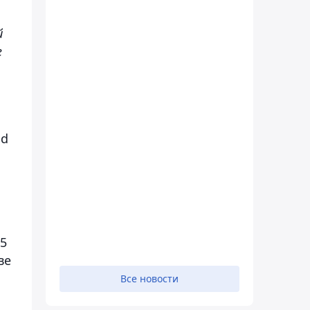
й
е
ld
15
ве
Все новости