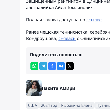
Защищенным рейтингом в Цинциннати
австралийка Айла Томлянович.
Полная заявка доступна по
ссылке
.
Ранее чешская теннисистка, серебря
Вондроушова,
снялась
с Олимпийских 
Поделитесь новостью:
Пахита Амири
США
2024 год
Рыбакина Елена
Путин