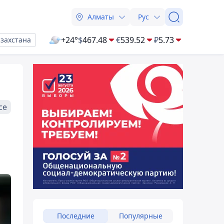
Алматы
Рус
+24°
$
467.48
€
539.52
₽
5.73
азахстана
се
Последние
Популярные