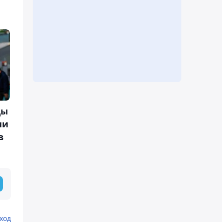
цы
ии
в
ход