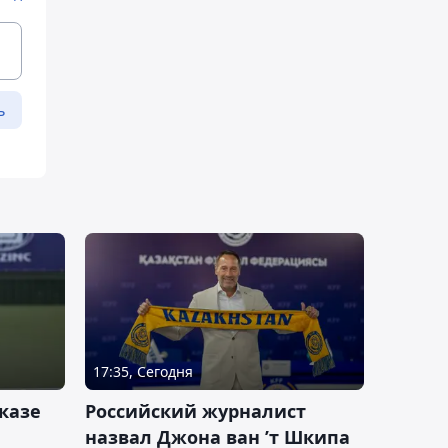
ь
17:35, Сегодня
казе
Российский журналист
назвал Джона ван ’т Шкипа