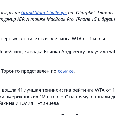
розыгрыше
Grand Slam Challenge
от Olimpbet. Главны
рнир ATP. А также MacBook Pro, iPhone 15 и други
 первых теннисистки рейтинга WTA от 1 июля.
 рейтинг, канадка Бьянка Андрееску получила wi
 Торонто представлен по
ссылке
.
 вошла 41 лучшая теннисистка рейтинга WTA от 
тки американских "Мастерсов" напрямую попали д
бакина и Юлия Путинцева