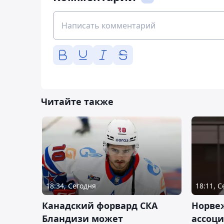
Читайте также
18:34, Сегодня
18:11, 
Канадский форвард СКА
Норве
Бландизи может
ассоци