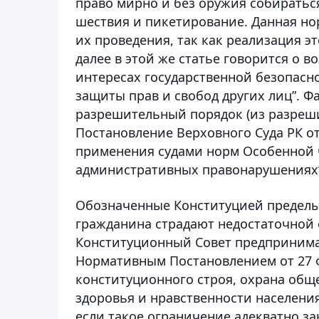
право мирно и без оружия собиратьс
шествия и пикетирование. Данная но
их проведения, так как реализация э
далее в этой же статье говорится о 
интересах государственной безопасн
защиты прав и свобод других лиц”. Ф
разрешительный порядок (из разреш
Постановление Верховного Суда РК от
применения судами норм Особенной ч
административных правонарушениях”
Обозначенные Конституцией пределы 
гражданина страдают недостаточной 
Конституционный Совет предпринима
Нормативным Постановлением от 27 фе
конституционного строя, охрана обще
здоровья и нравственности населения
если такое ограничение адекватно з