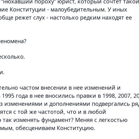
“нюхавший пороху” юрист, который сочтет тако
ие Конституции - малоубедительным. У иных
бще режет слух - настолько редким находят ее
феномена?
есколько.
и.
ительно частом внесении в нее изменений и
1995 года в нее вносились правки в 1998, 2007, 2
раз изменениями и дополнениями подвергались ря
тся с той же частотой, что и в любой
о так изменять фундамент? Меняя с легкостью
амым, обесцениваем Конституцию.