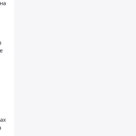
на
в
е
вах
а