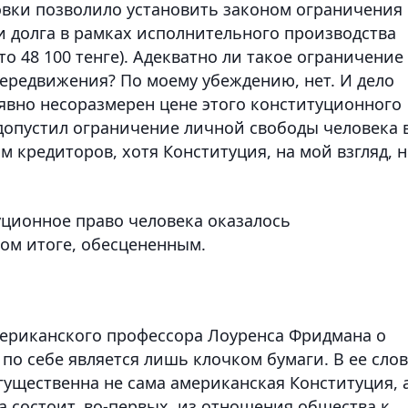
вки позволило установить законом ограничения 
и долга в рамках исполнительного производства
то 48 100 тенге). Адекватно ли такое ограничение
передвижения? По моему убеждению, нет. И дело
 явно несоразмерен цене этого конституционного
е допустил ограничение личной свободы человека 
кредиторов, хотя Конституция, на мой взгляд, н
уционное право человека оказалось
ом итоге, обесцененным.
мериканского профессора Лоуренса Фридмана о
по себе является лишь клочком бумаги. В ее сло
гущественна не сама американская Конституция, 
а состоит, во-первых, из отношения общества к