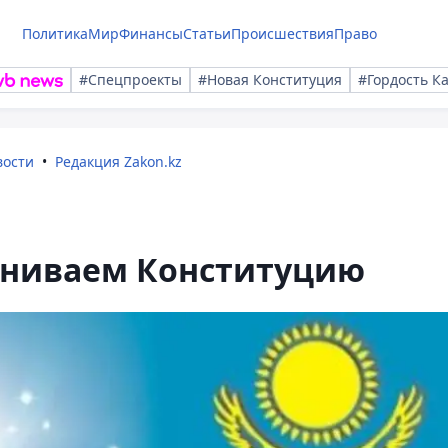
Политика
Мир
Финансы
Статьи
Происшествия
Право
#Спецпроекты
#Новая Конституция
#Гордость К
вости
Редакция Zakon.kz
ениваем Конституцию