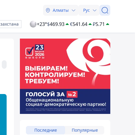
Алматы
Рус
+23°
$
469.93
€
541.64
₽
5.71
азахстана
Последние
Популярные