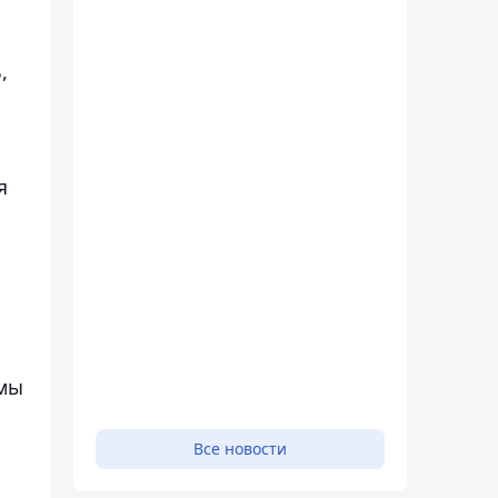
,
я
рмы
Все новости