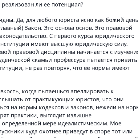
 реализован ли ее потенциал?
идны. Да, для любого юриста ясно как божий день
главный) Закон. Это основа основ. Это правовой
законодательство. С первого курса юридического
Конституции имеют высшую юридическую силу.
евой правовой дисциплины начинается с изучени
туденческой скамьи профессура пытается привить
титуции, не раз повторяя, что ее нормы имеют
овкость, когда пытаешься апеллировать к
слышать от практикующих юристов, что они
ься на нормы кодексов и законов, нежели на но
орят практики, выглядит излишне
в определенной мере идеалистическим. Мое
ускники куда охотнее приведут в споре тот или