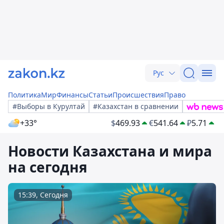
Рус
Политика
Мир
Финансы
Статьи
Происшествия
Право
#Выборы в Курултай
#Казахстан в сравнении
+33°
$
469.93
€
541.64
₽
5.71
Новости Казахстана и мира
на сегодня
15:39, Сегодня