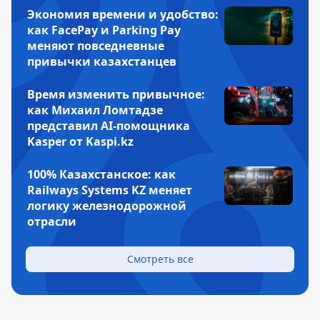
Экономия времени и удобство:
как FacePay и Parking Pay
меняют повседневные
привычки казахстанцев
Время изменить привычное:
как Михаил Ломтадзе
представил AI-помощника
Kasper от Kaspi.kz
100% Казахстанское: как
Railways Systems KZ меняет
логику железнодорожной
отрасли
Смотреть все