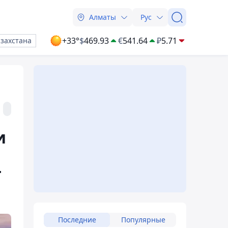
Алматы
Рус
+33°
$
469.93
€
541.64
₽
5.71
азахстана
и
т
Последние
Популярные