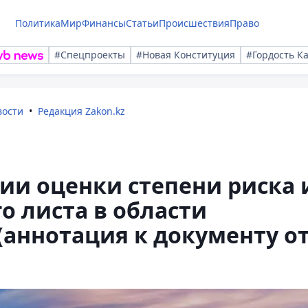
Политика
Мир
Финансы
Статьи
Происшествия
Право
#Спецпроекты
#Новая Конституция
#Гордость К
вости
Редакция Zakon.kz
ии оценки степени риска 
 листа в области
(аннотация к документу о