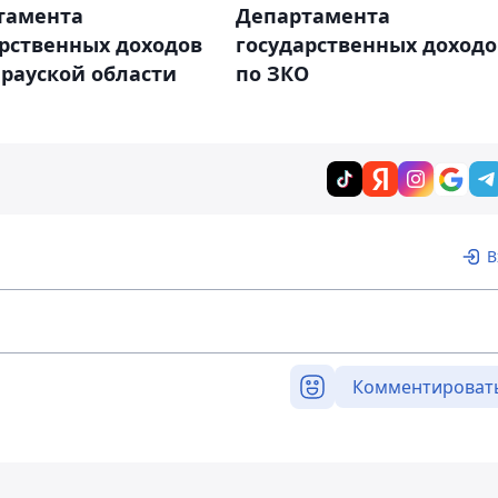
тамента
Департамента
арственных доходов
государственных доходо
рауской области
по ЗКО
В
Комментироват