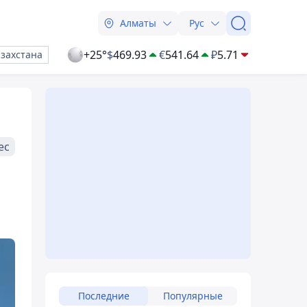
Алматы
Рус
+25°
$
469.93
€
541.64
₽
5.71
азахстана
ес
Последние
Популярные