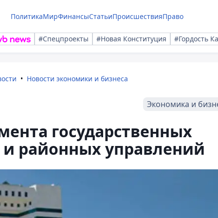
Политика
Мир
Финансы
Статьи
Происшествия
Право
#Спецпроекты
#Новая Конституция
#Гордость К
вости
Новости экономики и бизнеса
Экономика и бизн
мента государственных
на и районных управлений