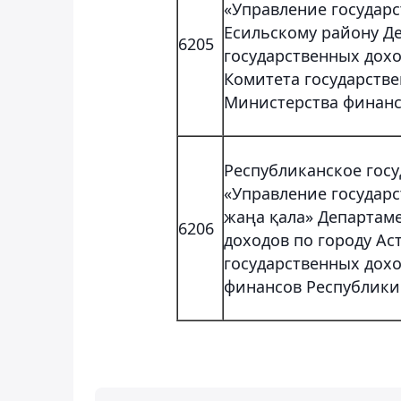
«Управление государ
Есильскому району Д
6205
государственных дохо
Комитета государств
Министерства финанс
Республиканское гос
«Управление государс
жаңа қала» Департам
6206
доходов по городу Ас
государственных дох
финансов Республики