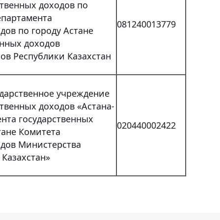
ственных доходов по
епартамента
081240013779
дов по городу Астане
енных доходов
ов Республики Казахстан
ударственное учреждение
твенных доходов «Астана-
ента государственных
020440002422
тане Комитета
одов Министерства
 Казахстан»