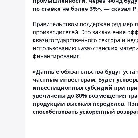
промышленности. Через Фонд буду
по ставке не более 3%»
, — сказал Р
Правительством поддержан ряд мер 
производителей. Это заключение оффт
квазигосударственного сектора и нед
использованию казахстанских матери
финансирования.
«Данные обязательства будут уст
частным инвесторам. Будет усове
инвестиционных субсидий при прио
увеличены до 80% возмещения тра
продукции высоких переделов. По
способствовать ускоренный возвра