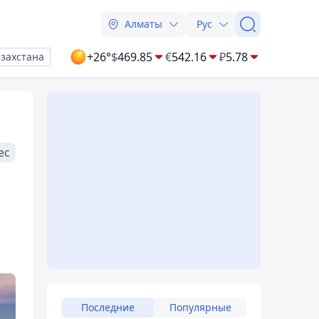
Алматы
Рус
+26°
$
469.85
€
542.16
₽
5.78
азахстана
ес
Последние
Популярные