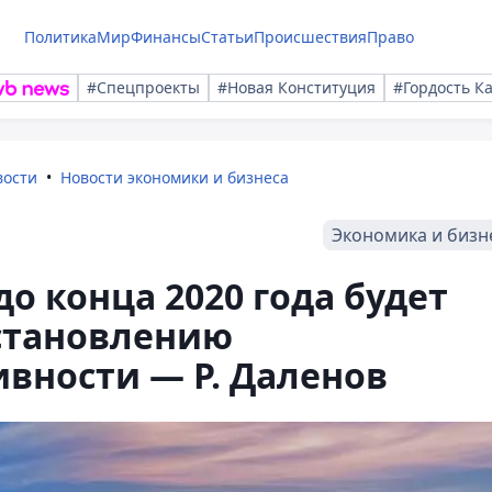
Политика
Мир
Финансы
Статьи
Происшествия
Право
#Спецпроекты
#Новая Конституция
#Гордость К
вости
Новости экономики и бизнеса
Экономика и бизн
о конца 2020 года будет
сстановлению
вности — Р. Даленов